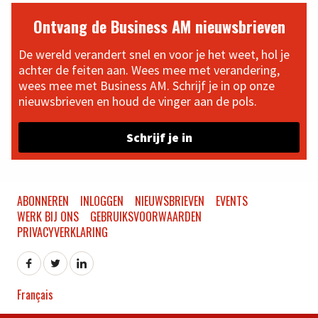
Ontvang de Business AM nieuwsbrieven
De wereld verandert snel en voor je het weet, hol je
achter de feiten aan. Wees mee met verandering,
wees mee met Business AM. Schrijf je in op onze
nieuwsbrieven en houd de vinger aan de pols.
Schrijf je in
ABONNEREN
INLOGGEN
NIEUWSBRIEVEN
EVENTS
WERK BIJ ONS
GEBRUIKSVOORWAARDEN
PRIVACYVERKLARING
Français