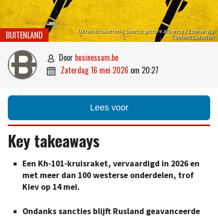
Ukraine raketten – Source: picture alliance / Zoonar via
BUITENLAND
Content Curation
door
businessam.be

zaterdag 16 mei 2026
om
20:27

Lees voor
Key takeaways
Een Kh-101-kruisraket, vervaardigd in 2026 en
met meer dan 100 westerse onderdelen, trof
Kiev op 14 mei.
Ondanks sancties blijft Rusland geavanceerde