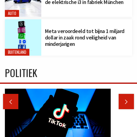
de elektrische i3 in fabriek München
AUTO
Meta veroordeeld tot bijna 1 miljard
dollar in zaak rond veiligheid van
minderjarigen
BUITENLAND
POLITIEK

