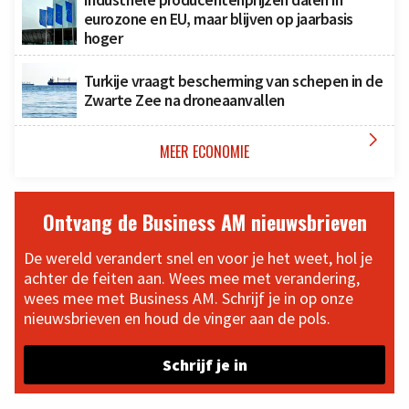
eurozone en EU, maar blijven op jaarbasis
hoger
Turkije vraagt bescherming van schepen in de
Zwarte Zee na droneaanvallen

MEER ECONOMIE
Ontvang de Business AM nieuwsbrieven
De wereld verandert snel en voor je het weet, hol je
achter de feiten aan. Wees mee met verandering,
wees mee met Business AM. Schrijf je in op onze
nieuwsbrieven en houd de vinger aan de pols.
Schrijf je in