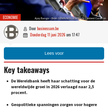
ECONOMIE
Ajay Banga – Bron: LENIN NOLLY/SIPA via Content Curation
door
businessam.be

donderdag 11 juni 2026
om
17:47

Lees voor
Key takeaways
De Wereldbank heeft haar schatting voor de
wereldwijde groei in 2026 verlaagd naar 2,5
procent.
Geopolitieke spanningen zorgen voor hogere