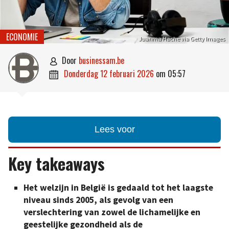
ECONOMIE
Juanma Hache via Getty Images
door
businessam.be

donderdag 12 februari 2026
om
05:57

Lees voor
Key takeaways
Het welzijn in België is gedaald tot het laagste
niveau sinds 2005, als gevolg van een
verslechtering van zowel de lichamelijke en
geestelijke gezondheid als de