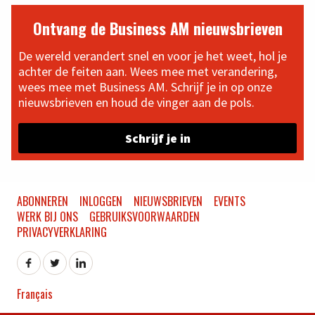
Ontvang de Business AM nieuwsbrieven
De wereld verandert snel en voor je het weet, hol je
achter de feiten aan. Wees mee met verandering,
wees mee met Business AM. Schrijf je in op onze
nieuwsbrieven en houd de vinger aan de pols.
Schrijf je in
ABONNEREN
INLOGGEN
NIEUWSBRIEVEN
EVENTS
WERK BIJ ONS
GEBRUIKSVOORWAARDEN
PRIVACYVERKLARING
Français