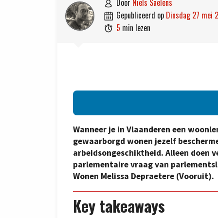
door
Niels Saelens

gepubliceerd op
dinsdag 27 mei 

5
min lezen

Wanneer je in Vlaanderen een woonlen
gewaarborgd wonen jezelf bescherme
arbeidsongeschiktheid. Alleen doen ve
parlementaire vraag van parlementsl
Wonen Melissa Depraetere (Vooruit).
Key takeaways