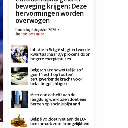
beweging krijgen: Deze
hervormingen worden
overwogen
Donderdag 6 Augustus 2026
door
businessam.be
Inflatie in België stijgt in tweede
kwartaal naar 3,8 procent door
hogere energieprijzen
Belgisch Grondwettelijk Hof
geeft ‘recht op fouten’
terugwerkende kracht voor
belastingplichtigen
Meer dan de helft van de
langdurig werklozen doet een
beroep op sociale bijstand
België voldoet niet aan de EU-
s
benchmark voor loongelijkheid