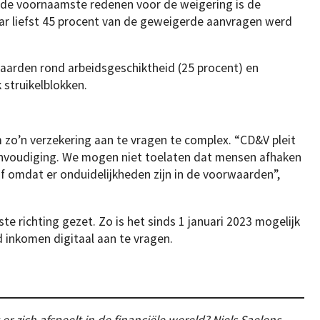
 de voornaamste redenen voor de weigering is de
ar liefst 45 procent van de geweigerde aanvragen werd
aarden rond arbeidsgeschiktheid (25 procent) en
 struikelblokken.
 zo’n verzekering aan te vragen te complex. “CD&V pleit
envoudiging. We mogen niet toelaten dat mensen afhaken
f omdat er onduidelijkheden zijn in de voorwaarden”,
te richting gezet. Zo is het sinds 1 januari 2023 mogelijk
inkomen digitaal aan te vragen.
er zich afspeelt in de financiële wereld? Niels Saelens,