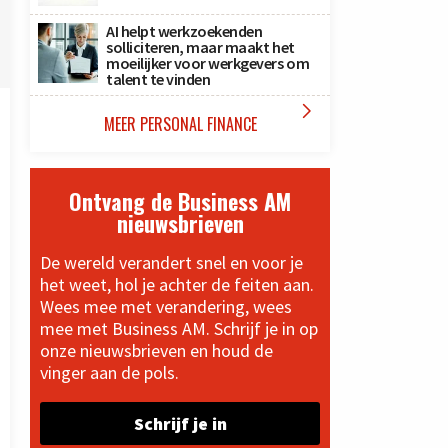
AI helpt werkzoekenden
solliciteren, maar maakt het
moeilijker voor werkgevers om
talent te vinden

MEER PERSONAL FINANCE
Ontvang de Business AM
nieuwsbrieven
De wereld verandert snel en voor je
het weet, hol je achter de feiten aan.
Wees mee met verandering, wees
mee met Business AM. Schrijf je in op
onze nieuwsbrieven en houd de
vinger aan de pols.
Schrijf je in