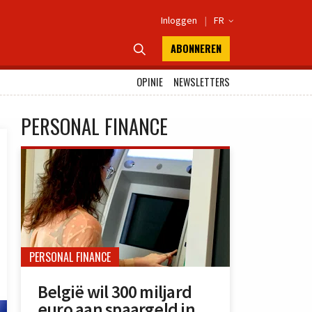
Inloggen
|
FR

ABONNEREN

OPINIE
NEWSLETTERS
PERSONAL FINANCE
PERSONAL FINANCE
België wil 300 miljard
euro aan spaargeld in