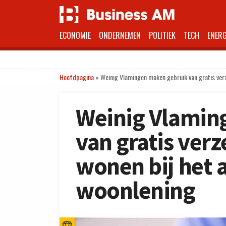
ECONOMIE
ONDERNEMEN
POLITIEK
TECH
ENERG
Hoofdpagina
»
Weinig Vlamingen maken gebruik van gratis ver
Weinig Vlamin
van gratis ver
wonen bij het a
woonlening