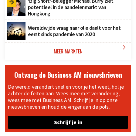
‘Big Short’-belegger Michael Burry ziet
potentieel in de aandelenmarkt van
Hongkong
Wereldwijde vraag naar olie daalt voor het
eerst sinds pandemie van 2020

MEER MARKTEN
Ontvang de Business AM nieuwsbrieven
De wereld verandert snel en voor je het weet, hol je
achter de feiten aan. Wees mee met verandering,
wees mee met Business AM. Schrijf je in op onze
nieuwsbrieven en houd de vinger aan de pols.
Schrijf je in