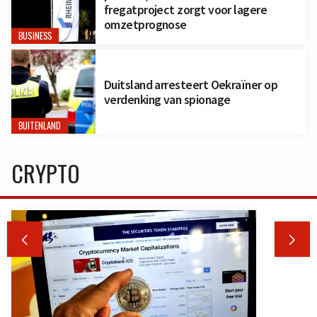
fregatproject zorgt voor lagere
omzetprognose
BUSINESS
Duitsland arresteert Oekraïner op
verdenking van spionage
BUITENLAND
CRYPTO

