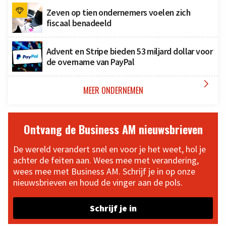
Zeven op tien ondernemers voelen zich
fiscaal benadeeld
Advent en Stripe bieden 53 miljard dollar voor
de overname van PayPal

MEER ONDERNEMEN
Ontvang de Business AM nieuwsbrieven
De wereld verandert snel en voor je het weet, hol je
achter de feiten aan. Wees mee met verandering,
wees mee met Business AM. Schrijf je in op onze
nieuwsbrieven en houd de vinger aan de pols.
Schrijf je in