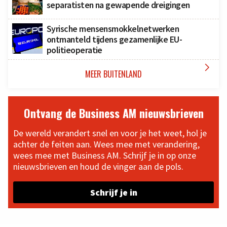
separatisten na gewapende dreigingen
Syrische mensensmokkelnetwerken
ontmanteld tijdens gezamenlijke EU-
politieoperatie

MEER BUITENLAND
Ontvang de Business AM nieuwsbrieven
De wereld verandert snel en voor je het weet, hol je
achter de feiten aan. Wees mee met verandering,
wees mee met Business AM. Schrijf je in op onze
nieuwsbrieven en houd de vinger aan de pols.
Schrijf je in