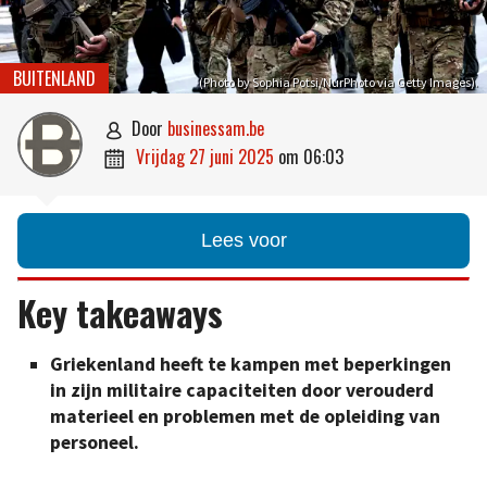
BUITENLAND
(Photo by Sophia Potsi/NurPhoto via Getty Images).
door
businessam.be

vrijdag 27 juni 2025
om
06:03

Lees voor
Key takeaways
Griekenland heeft te kampen met beperkingen
in zijn militaire capaciteiten door verouderd
materieel en problemen met de opleiding van
personeel.