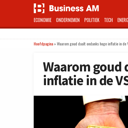
ECONOMIE
ONDERNEMEN
POLITIEK
TECH
ENERG
Hoofdpagina
»
Waarom goud daalt ondanks hoge inflatie in de
Waarom goud d
inflatie in de V