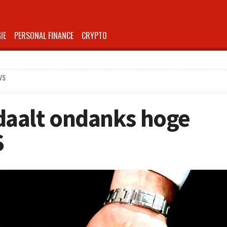
IE
PERSONAL FINANCE
CRYPTO
 VS
aalt ondanks hoge
S