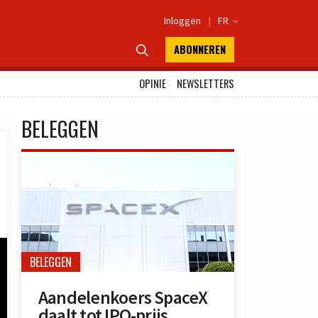
Inloggen
|
FR

ABONNEREN

OPINIE
NEWSLETTERS
BELEGGEN
BELEGGEN
Aandelenkoers SpaceX
daalt tot IPO-prijs