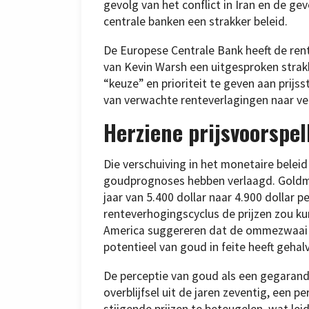
gevolg van het conflict in Iran en de ge
centrale banken een strakker beleid.
De Europese Centrale Bank heeft de rent
van Kevin Warsh een uitgesproken strak
“keuze” en prioriteit te geven aan prijs
van verwachte renteverlagingen naar v
Herziene prijsvoorspel
Die verschuiving in het monetaire beleid 
goudprognoses hebben verlaagd. Goldma
jaar van 5.400 dollar naar 4.900 dollar
renteverhogingscyclus de prijzen zou ku
America suggereren dat de ommezwaai n
potentieel van goud in feite heeft gehal
De perceptie van goud als een gegarand
overblijfsel uit de jaren zeventig, een 
stijgende prijzen te beteugelen, wat leid