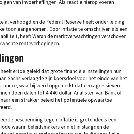
volgen van invoerheffingen. Als reactie hierop voeren
e al verhoogd en de Federal Reserve heeft onder leiding
ke toon aangenomen. Door inflatie te omschrijven als een
stabiliteit, heeft Warsh de marktverwachtingen verschoven
erwachte renteverhogingen.
lingen
heeft ertoe geleid dat grote financiële instellingen hun
n Sachs verlaagde zijn koersdoel voor het einde van het
 per ounce, waarbij werd opgemerkt dat een agressievere
nnen doen dalen tot 4.440 dollar. Analisten van Bank of
aar een strakker beleid het potentiële opwaartse
veerd.
eerde bescherming tegen inflatie is grotendeels een
periode waarin beleidsmakers er niet in slaagden de
de tot negatieve reële rentetarieven. In die specifieke