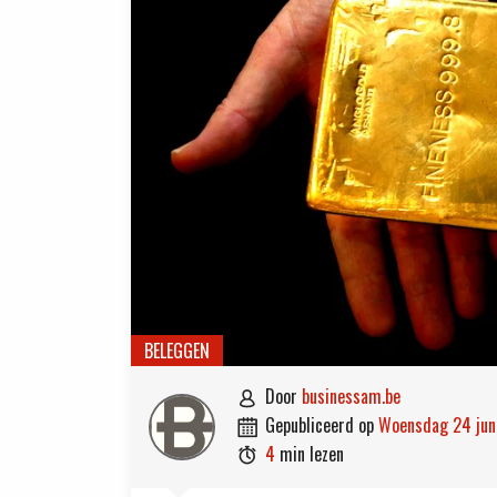
BELEGGEN
door
businessam.be

gepubliceerd op
woensdag 24 ju

4
min lezen
