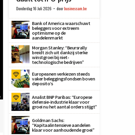
Donderdag 16 Juli 2026
door
businessam.be
Bank of America waarschuwt
beleggers voor extreem
optimisme op de
aandelenmarkt
Morgan Stanley: “Beursrally
breidt zich uit dankzij sterke
winstgroei bij niet-
technologische bedrijven”
Europeanen verkiezen steeds
vaker beleggingsfondsen boven
deposito’s
Analist BNP Paribas: “Europese
n
defensie-industrie klaar voor
groei nu het aantal orders stijgt”
Goldman Sachs:
“Kapitaalintensieve aandelen
klaar voor aanhoudende groei”