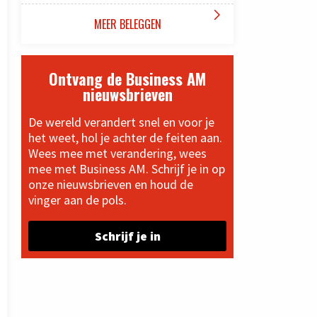

MEER BELEGGEN
Ontvang de Business AM
nieuwsbrieven
De wereld verandert snel en voor je
het weet, hol je achter de feiten aan.
Wees mee met verandering, wees
mee met Business AM. Schrijf je in op
onze nieuwsbrieven en houd de
vinger aan de pols.
Schrijf je in