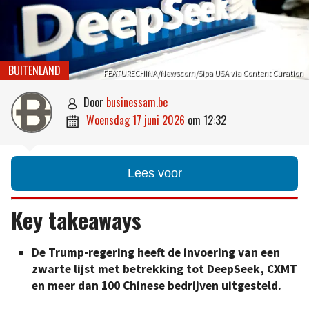
BUITENLAND
FEATURECHINA/Newscom/Sipa USA via Content Curation
door
businessam.be

woensdag 17 juni 2026
om
12:32

Lees voor
Key takeaways
De Trump-regering heeft de invoering van een
zwarte lijst met betrekking tot DeepSeek, CXMT
en meer dan 100 Chinese bedrijven uitgesteld.