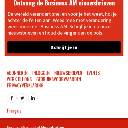
Ontvang de Business AM nieuwsbrieven
De wereld verandert snel en voor je het weet, hol je
achter de feiten aan. Wees mee met verandering,
wees mee met Business AM. Schrijf je in op onze
nieuwsbrieven en houd de vinger aan de pols.
Schrijf je in
ABONNEREN
INLOGGEN
NIEUWSBRIEVEN
EVENTS
WERK BIJ ONS
GEBRUIKSVOORWAARDEN
PRIVACYVERKLARING
Français
Business AM is part of
MediaNation