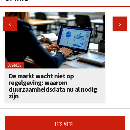


BUSINESS
De markt wacht niet op
regelgeving: waarom
duurzaamheidsdata nu al nodig
zijn
LEES MEER...