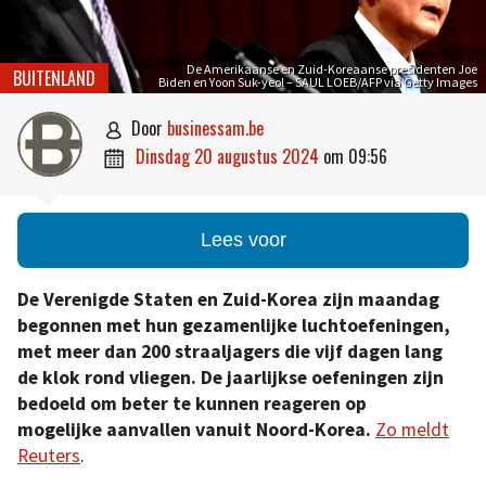
De Amerikaanse en Zuid-Koreaanse presidenten Joe
BUITENLAND
Biden en Yoon Suk-yeol – SAUL LOEB/AFP via Getty Images
door
businessam.be

dinsdag 20 augustus 2024
om
09:56

Lees voor
De Verenigde Staten en Zuid-Korea zijn maandag
begonnen met hun gezamenlijke luchtoefeningen,
met meer dan 200 straaljagers die vijf dagen lang
de klok rond vliegen. De jaarlijkse oefeningen zijn
bedoeld om beter te kunnen reageren op
mogelijke aanvallen vanuit Noord-Korea.
Zo meldt
Reuters
.