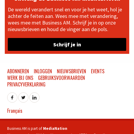
De wereld verandert snel en voor je het weet, hol je
achter de feiten aan. Wees mee met verandering,
wees mee met Business AM. Schrijf je in op onze
nieuwsbrieven en houd de vinger aan de pols.
Schrijf je in
ABONNEREN
INLOGGEN
NIEUWSBRIEVEN
EVENTS
WERK BIJ ONS
GEBRUIKSVOORWAARDEN
PRIVACYVERKLARING
Français
Business AM is part of
MediaNation