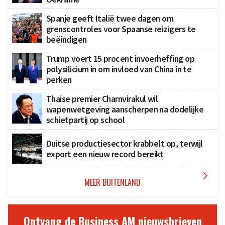
Spanje geeft Italië twee dagen om
grenscontroles voor Spaanse reizigers te
beëindigen
Trump voert 15 procent invoerheffing op
polysilicium in om invloed van China in te
perken
Thaise premier Charnvirakul wil
wapenwetgeving aanscherpen na dodelijke
schietpartij op school
Duitse productiesector krabbelt op, terwijl
export een nieuw record bereikt

MEER BUITENLAND
Ontvang de Business AM nieuwsbrieven