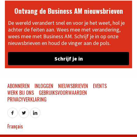
Ontvang de Business AM nieuwsbrieven
De wereld verandert snel en voor je het weet, hol je
achter de feiten aan. Wees mee met verandering,
wees mee met Business AM. Schrijf je in op onze
nieuwsbrieven en houd de vinger aan de pols.
Schrijf je in
ABONNEREN
INLOGGEN
NIEUWSBRIEVEN
EVENTS
WERK BIJ ONS
GEBRUIKSVOORWAARDEN
PRIVACYVERKLARING
Français