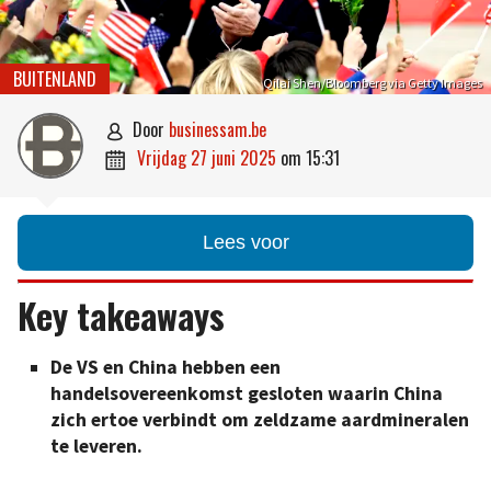
BUITENLAND
Qilai Shen/Bloomberg via Getty Images
door
businessam.be

vrijdag 27 juni 2025
om
15:31

Lees voor
Key takeaways
De VS en China hebben een
handelsovereenkomst gesloten waarin China
zich ertoe verbindt om zeldzame aardmineralen
te leveren.