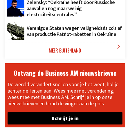
Zelensky: “Oekraïne heeft door Russische
aanvallen nog maar weinig
elektriciteitscentrales”
Verenigde Staten wegen veiligheidsrisico’s af
van productie Patriot-raketten in Oekraïne

MEER BUITENLAND
Ontvang de Business AM nieuwsbrieven
De wereld verandert snel en voor je het weet, hol je
achter de feiten aan. Wees mee met verandering,
wees mee met Business AM. Schrijf je in op onze
nieuwsbrieven en houd de vinger aan de pols.
Schrijf je in