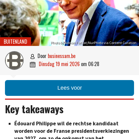
BUITENLAND
Photo by Adnan Farzat/NurPhoto via Content Curation
door
businessam.be

dinsdag 19 mei 2026
om
06:28

Lees voor
Key takeaways
Édouard Philippe wil de rechtse kandidaat
worden voor de Franse presidentsverkiezingen
van 2027, om zo de opkomst van het