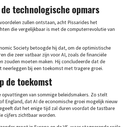
p de technologische opmars
 voordelen zullen ontstaan, acht Pissarides het
hten die vergelijkbaar is met de computerrevolutie van
onomic Society betoogde hij dat, om de optimistische
n die zeer vatbaar zijn voor AI, zoals de financiële
gen zouden moeten maken. Hij concludeerde dat de
t neerleggen bij een toekomst met tragere groei.
op de toekomst
de opvattingen van sommige beleidsmakers. Zo stelt
of England, dat AI de economische groei mogelijk nieuw
egeeft dat het enige tijd zal duren voordat de tastbare
le cijfers zichtbaar worden.
ijzonder groot in Europa en de VS, waar stagnerende reële