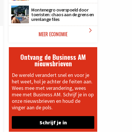
Montenegro overspoeld door
toeristen: chaos aan de grens en
urenlange files

MEER ECONOMIE
Ontvang de Business AM
nieuwsbrieven
De wereld verandert snel en voor je
het weet, hol je achter de feiten aan.
Wees mee met verandering, wees
mee met Business AM. Schrijf je in op
onze nieuwsbrieven en houd de
vinger aan de pols.
Schrijf je in