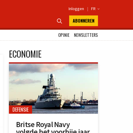
Inloggen
|
FR

ABONNEREN

OPINIE
NEWSLETTERS
ECONOMIE
DEFENSIE
Britse Royal Navy
volgde het voorbije jaar