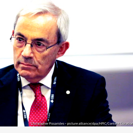
Christopher Pissarides – picture alliance/dpa/HPIC/Content Curatio