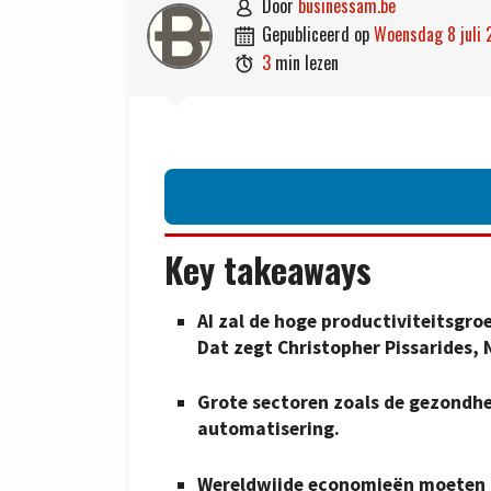
door
businessam.be

gepubliceerd op
woensdag 8 juli

3
min lezen

Key takeaways
AI zal de hoge productiviteitsgroe
Dat zegt Christopher Pissarides,
Grote sectoren zoals de gezondhei
automatisering.
Wereldwijde economieën moeten z