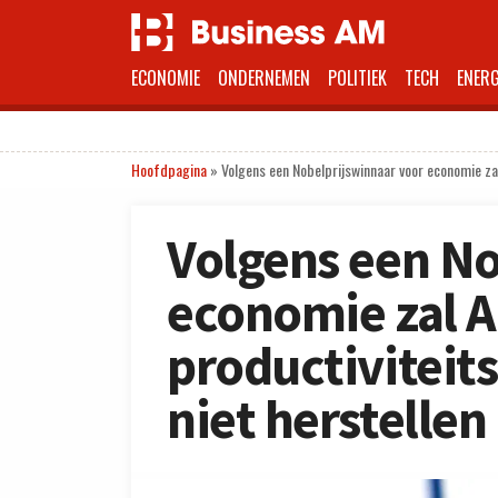
ECONOMIE
ONDERNEMEN
POLITIEK
TECH
ENERG
Hoofdpagina
»
Volgens een Nobelprijswinnaar voor economie zal 
Volgens een No
economie zal A
productiviteits
niet herstellen