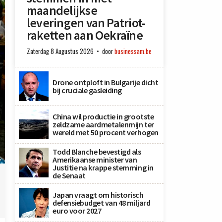
maandelijkse
leveringen van Patriot-
raketten aan Oekraïne
Zaterdag 8 Augustus 2026
door
businessam.be
Drone ontploft in Bulgarije dicht
bij cruciale gasleiding
China wil productie in grootste
zeldzame aardmetalenmijn ter
wereld met 50 procent verhogen
Todd Blanche bevestigd als
Amerikaanse minister van
s
Justitie na krappe stemming in
de Senaat
Japan vraagt om historisch
defensiebudget van 48 miljard
euro voor 2027