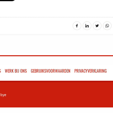
S
WERK BIJ ONS
GEBRUIKSVOORWAARDEN
PRIVACYVERKLARING
bye