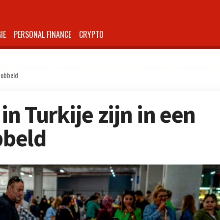
IE
PERSONAL FINANCE
CRYPTO
rdubbeld
in Turkije zijn in een
bbeld