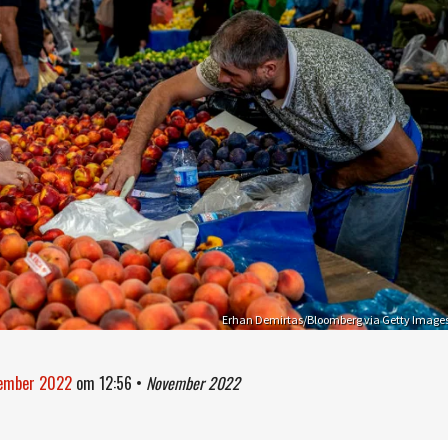
Erhan Demirtas/Bloomberg via Getty Image
vember 2022
om
12:56
•
November 2022