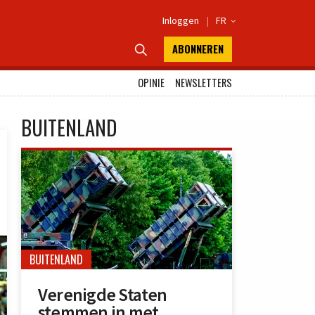
Inloggen
|
FR

ABONNEREN

OPINIE
NEWSLETTERS
BUITENLAND
BUITENLAND
Verenigde Staten
stemmen in met