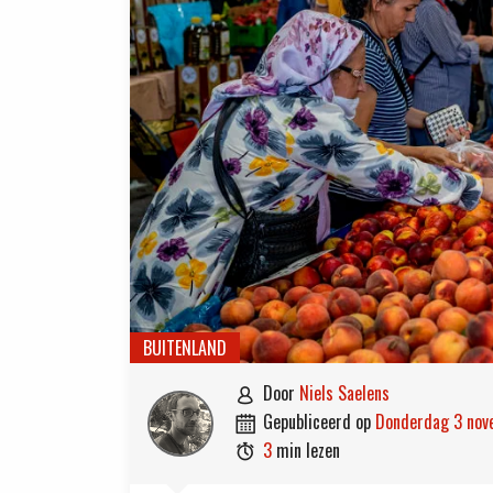
BUITENLAND
door
Niels Saelens

gepubliceerd op
donderdag 3 no

3
min lezen
