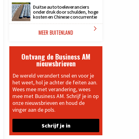
Duitse autotoeleveranciers
onder druk door schulden, hoge
kosten en Chinese concurrentie

MEER BUITENLAND
Ontvang de Business AM
nieuwsbrieven
De wereld verandert snel en voor je
het weet, hol je achter de feiten aan.
Wees mee met verandering, wees
mee met Business AM. Schrijf je in op
onze nieuwsbrieven en houd de
vinger aan de pols.
Schrijf je in