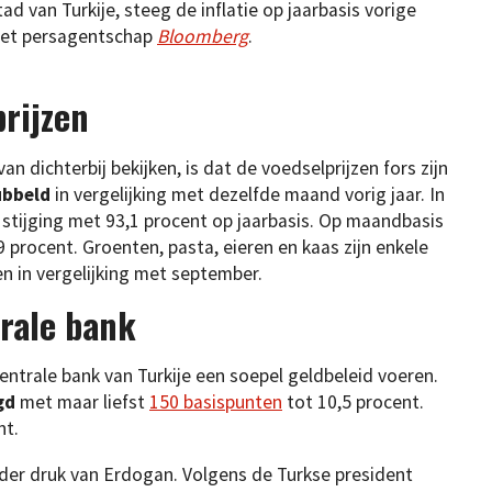
d van Turkije, steeg de inflatie op jaarbasis vorige
het persagentschap
Bloomberg
.
prijzen
an dichterbij bekijken, is dat de voedselprijzen fors zijn
ubbeld
in vergelijking met dezelfde maand vorig jaar. In
stijging met 93,1 procent op jaarbasis. Op maandbasis
 procent. Groenten, pasta, eieren en kaas zijn enkele
n in vergelijking met september.
trale bank
centrale bank van Turkije een soepel geldbeleid voeren.
gd
met maar liefst
150 basispunten
tot 10,5 procent.
nt.
nder druk van Erdogan. Volgens de Turkse president