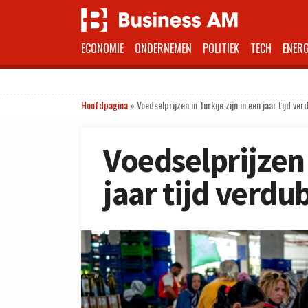
ECONOMIE
ONDERNEMEN
POLITIEK
TECH
ENERG
Hoofdpagina
»
Voedselprijzen in Turkije zijn in een jaar tijd ve
Voedselprijzen 
jaar tijd verdu