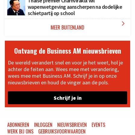
Thaise premier Charnvirakul wil
wapenwetgeving aanscherpen na dodelijke
schietpartij op school

MEER BUITENLAND
Ontvang de Business AM nieuwsbrieven
De wereld verandert snel en voor je het weet, hol je
achter de feiten aan. Wees mee met verandering,
wees mee met Business AM. Schrijf je in op onze
nieuwsbrieven en houd de vinger aan de pols.
Schrijf je in
ABONNEREN
INLOGGEN
NIEUWSBRIEVEN
EVENTS
WERK BIJ ONS
GEBRUIKSVOORWAARDEN