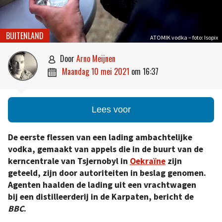
BUITENLAND
ATOMIK vodka – foto: Isopix
door
Arno Meijnen

maandag 10 mei 2021
om
16:37

Lees voor
De eerste flessen van een lading ambachtelijke
vodka, gemaakt van appels die in de buurt van de
kerncentrale van Tsjernobyl in
Oekraïne
zijn
geteeld, zijn door autoriteiten in beslag genomen.
Agenten haalden de lading uit een vrachtwagen
bij een distilleerderij in de Karpaten, bericht de
BBC
.