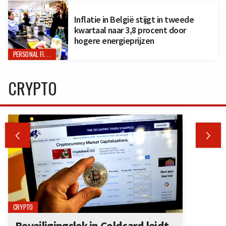
Inflatie in België stijgt in tweede
kwartaal naar 3,8 procent door
hogere energieprijzen
PERSONAL FINANCE
CRYPTO


CRYPTO
Beveiligingslek in Coldcard leidt