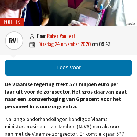
POLITIEK
Isopix
door
Ruben Van Lent

RVL
dinsdag 24 november 2020
om
09:43

Lees voor
De Vlaamse regering trekt 577 miljoen euro per
jaar uit voor de zorgsector. Het gros daarvan gaat
naar een loonsverhoging van 6 procent voor het
personeel in woonzorgcentra.
Na lange onderhandelingen kondigde Vlaams
minister-president Jan Jambon (N-VA) een akkoord
aan met de Vlaamse zorgsector. Er komt elk jaar 577