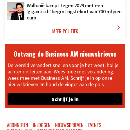
Wallonië kampt tegen 2029 met een
‘gigantisch’ begrotingstekort van 700 miljoen
euro

MEER POLITIEK
Ontvang de Business AM nieuwsbrieven
De wereld verandert snel en voor je het weet, hol je
achter de feiten aan. Wees mee met verandering,
wees mee met Business AM. Schrijf je in op onze
nieuwsbrieven en houd de vinger aan de pols.
Schrijf je in
ABONNEREN
INLOGGEN
NIEUWSBRIEVEN
EVENTS