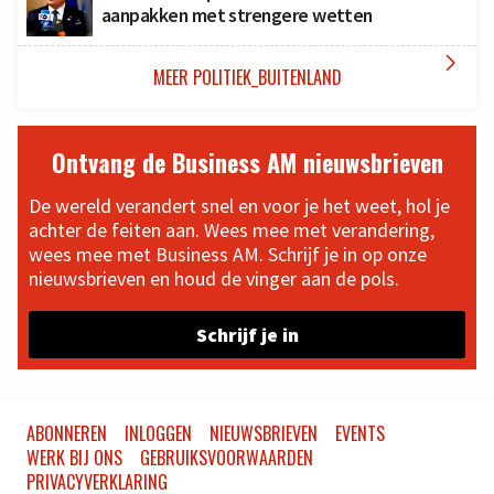
aanpakken met strengere wetten

MEER POLITIEK_BUITENLAND
Ontvang de Business AM nieuwsbrieven
De wereld verandert snel en voor je het weet, hol je
achter de feiten aan. Wees mee met verandering,
wees mee met Business AM. Schrijf je in op onze
nieuwsbrieven en houd de vinger aan de pols.
Schrijf je in
ABONNEREN
INLOGGEN
NIEUWSBRIEVEN
EVENTS
WERK BIJ ONS
GEBRUIKSVOORWAARDEN
PRIVACYVERKLARING