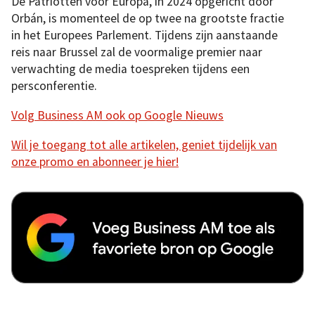
De Patriotten voor Europa, in 2024 opgericht door
Orbán, is momenteel de op twee na grootste fractie
in het Europees Parlement. Tijdens zijn aanstaande
reis naar Brussel zal de voormalige premier naar
verwachting de media toespreken tijdens een
persconferentie.
Volg Business AM ook op Google Nieuws
Wil je toegang tot alle artikelen, geniet tijdelijk van
onze promo en abonneer je hier!