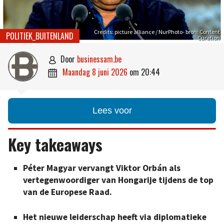
Credits: picture alliance / NurPhoto- bron: Content
POLITIEK_BUITENLAND
Curation
door
businessam.be

maandag 8 juni 2026
om
20:44

Lees voor
Key takeaways
Péter Magyar vervangt Viktor Orbán als
vertegenwoordiger van Hongarije tijdens de top
van de Europese Raad.
Het nieuwe leiderschap heeft via diplomatieke