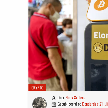
CRYPTO
door
Niels Saelens

gepubliceerd op
donderdag 21 ju
