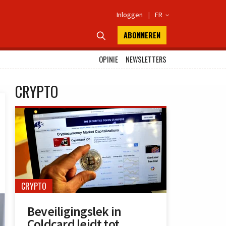
Inloggen
|
FR

ABONNEREN

OPINIE
NEWSLETTERS
CRYPTO
CRYPTO
Beveiligingslek in
Coldcard leidt tot