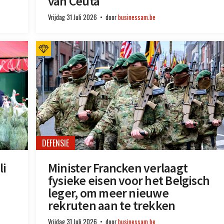
van Ceuta
Vrijdag 31 Juli 2026
door
businessam.be
DEFENSIE
li
Minister Francken verlaagt
fysieke eisen voor het Belgisch
leger, om meer nieuwe
rekruten aan te trekken
Vrijdag 31 Juli 2026
door
businessam.be