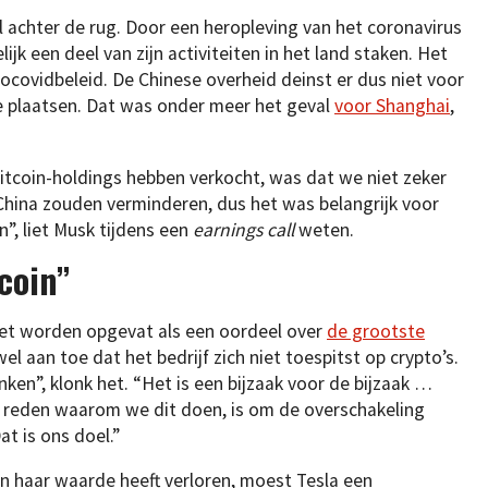
l achter de rug. Door een heropleving van het coronavirus
jk een deel van zijn activiteiten in het land staken. Het
ocovidbeleid. De Chinese overheid deinst er dus niet voor
e plaatsen. Dat was onder meer het geval
voor Shanghai
,
itcoin-holdings hebben verkocht, was dat we niet zeker
hina zouden verminderen, dus het was belangrijk voor
”, liet Musk tijdens een
earnings call
weten.
coin”
et worden opgevat als een oordeel over
de grootste
wel aan toe dat het bedrijf zich niet toespitst op crypto’s.
nken”, klonk het. “Het is een bijzaak voor de bijzaak …
 reden waarom we dit doen, is om de overschakeling
t is ons doel.”
n haar waarde heeft verloren, moest Tesla een