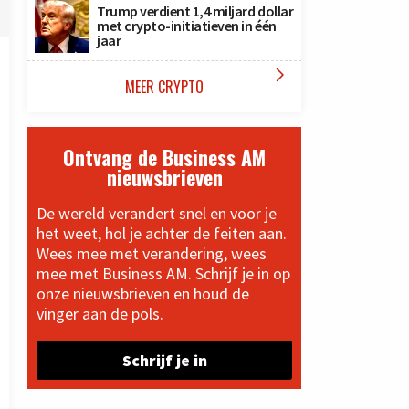
Trump verdient 1,4 miljard dollar
met crypto-initiatieven in één
jaar

MEER CRYPTO
Ontvang de Business AM
nieuwsbrieven
De wereld verandert snel en voor je
het weet, hol je achter de feiten aan.
Wees mee met verandering, wees
mee met Business AM. Schrijf je in op
onze nieuwsbrieven en houd de
vinger aan de pols.
Schrijf je in