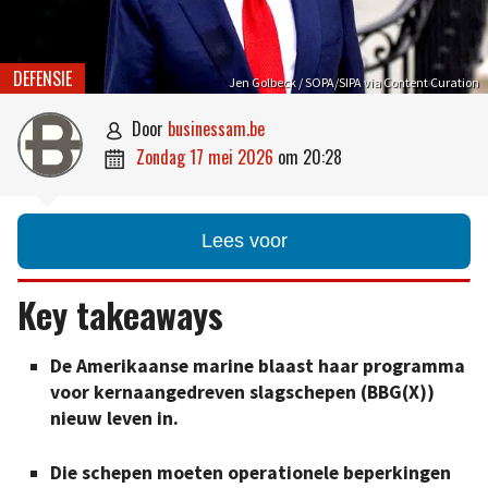
DEFENSIE
Jen Golbeck / SOPA/SIPA via Content Curation
door
businessam.be

zondag 17 mei 2026
om
20:28

Lees voor
Key takeaways
De Amerikaanse marine blaast haar programma
voor kernaangedreven slagschepen (BBG(X))
nieuw leven in.
Die schepen moeten operationele beperkingen