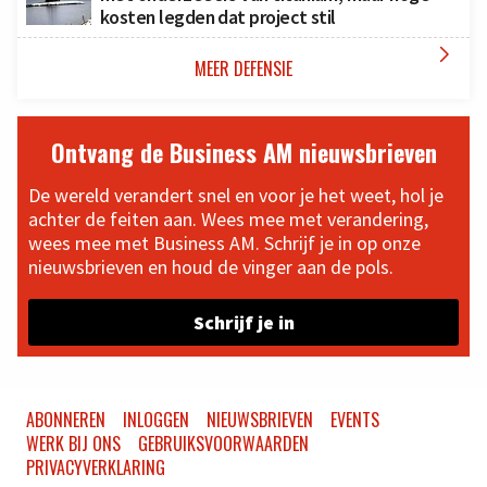
kosten legden dat project stil

MEER DEFENSIE
Ontvang de Business AM nieuwsbrieven
De wereld verandert snel en voor je het weet, hol je
achter de feiten aan. Wees mee met verandering,
wees mee met Business AM. Schrijf je in op onze
nieuwsbrieven en houd de vinger aan de pols.
Schrijf je in
ABONNEREN
INLOGGEN
NIEUWSBRIEVEN
EVENTS
WERK BIJ ONS
GEBRUIKSVOORWAARDEN
PRIVACYVERKLARING