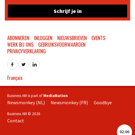
Schrijf je in
ABONNEREN
INLOGGEN
NIEUWSBRIEVEN
EVENTS
WERK BIJ ONS
GEBRUIKSVOORWAARDEN
PRIVACYVERKLARING
Français
Business AM is part of
MediaNation
Newsmonkey (NL)
Newsmonkey (FR)
Goodbye
Business AM © 2026
Contact
02:00