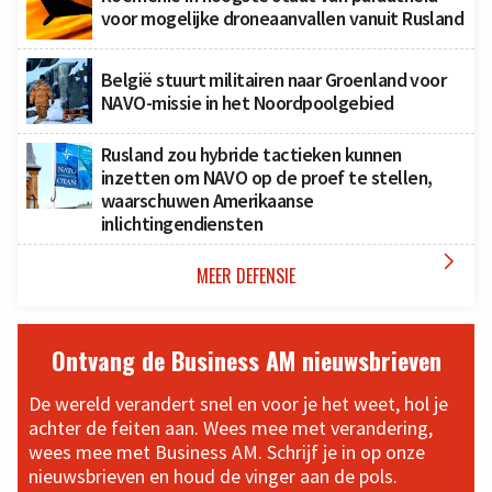
voor mogelijke droneaanvallen vanuit Rusland
België stuurt militairen naar Groenland voor
NAVO-missie in het Noordpoolgebied
Rusland zou hybride tactieken kunnen
inzetten om NAVO op de proef te stellen,
waarschuwen Amerikaanse
inlichtingendiensten

MEER DEFENSIE
Ontvang de Business AM nieuwsbrieven
De wereld verandert snel en voor je het weet, hol je
achter de feiten aan. Wees mee met verandering,
wees mee met Business AM. Schrijf je in op onze
nieuwsbrieven en houd de vinger aan de pols.