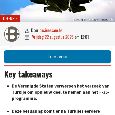
DEFENSIE
Berend Verheijen via Unsplash
door
businessam.be

vrijdag 22 augustus 2025
om
12:01

Lees voor
Key takeaways
De Verenigde Staten verwerpen het verzoek van
Turkije om opnieuw deel te nemen aan het F-35-
programma.
Deze beslissing komt er na Turkijes eerdere