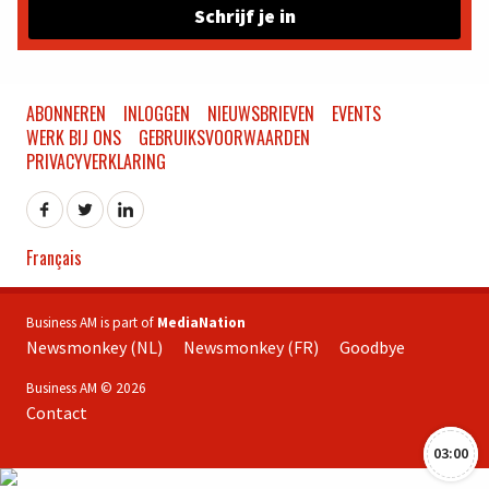
Schrijf je in
ABONNEREN
INLOGGEN
NIEUWSBRIEVEN
EVENTS
WERK BIJ ONS
GEBRUIKSVOORWAARDEN
PRIVACYVERKLARING
Français
Business AM is part of
MediaNation
Newsmonkey (NL)
Newsmonkey (FR)
Goodbye
Business AM © 2026
Contact
03:00