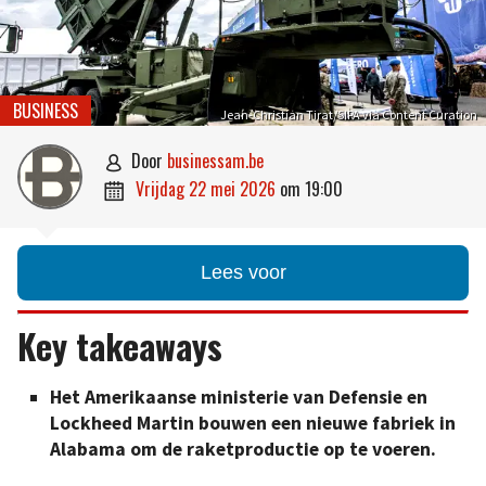
BUSINESS
Jean-Christian Tirat/SIPA via Content Curation
door
businessam.be

vrijdag 22 mei 2026
om
19:00

Lees voor
Key takeaways
Het Amerikaanse ministerie van Defensie en
Lockheed Martin bouwen een nieuwe fabriek in
Alabama om de raketproductie op te voeren.