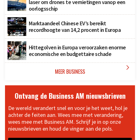
laser om drones te vernietingen vanop een
oorlogsschip
Marktaandeel Chinese EV’s bereikt
recordhoogte van 14,2 procent in Europa
Hittegolven in Europa veroorzaken enorme
economische en budgettaire schade

MEER BUSINESS
Ontvang de Business AM nieuwsbrieven
De wereld verandert snel en voor je het weet, hol je
achter de feiten aan. Wees mee met verandering,
wees mee met Business AM. Schrijf je in op onze
nieuwsbrieven en houd de vinger aan de pols.