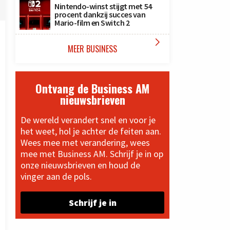
Nintendo-winst stijgt met 54
procent dankzij succes van
Mario-film en Switch 2

MEER BUSINESS
Ontvang de Business AM
nieuwsbrieven
De wereld verandert snel en voor je
het weet, hol je achter de feiten aan.
Wees mee met verandering, wees
mee met Business AM. Schrijf je in op
onze nieuwsbrieven en houd de
vinger aan de pols.
Schrijf je in