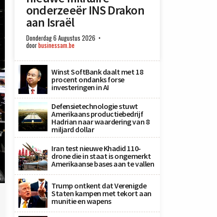
onderzeeër INS Drakon
aan Israël
Donderdag 6 Augustus 2026
door
businessam.be
Winst SoftBank daalt met 18
procent ondanks forse
investeringen in AI
Defensietechnologie stuwt
Amerikaans productiebedrijf
Hadrian naar waardering van 8
miljard dollar
Iran test nieuwe Khadid 110-
drone die in staat is ongemerkt
Amerikaanse bases aan te vallen
n
Trump ontkent dat Verenigde
Staten kampen met tekort aan
munitie en wapens