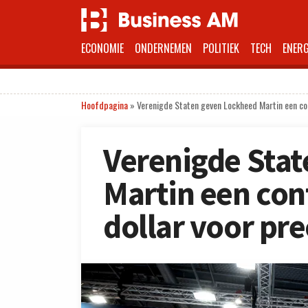
ECONOMIE
ONDERNEMEN
POLITIEK
TECH
ENERG
Hoofdpagina
»
Verenigde Staten geven Lockheed Martin een con
Verenigde Sta
Martin een cont
dollar voor pr