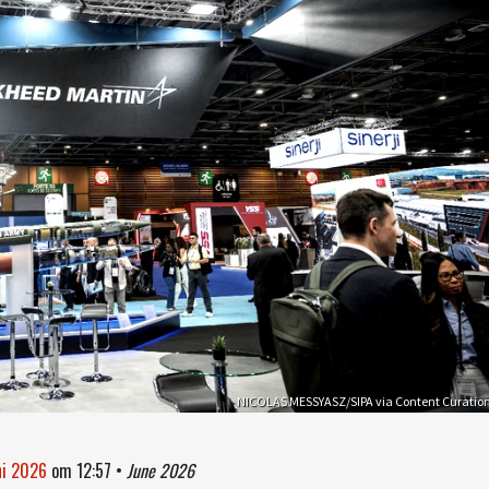
NICOLAS MESSYASZ/SIPA via Content Curatio
ni 2026
om
12:57
•
June 2026