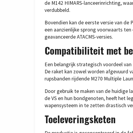
de M142 HIMARS-lanceerinrichting, waard
verdubbeld.
Bovendien kan de eerste versie van de 
een aanzienlijke sprong voorwaarts ten
geavanceerde ATACMS-versies.
Compatibiliteit met b
Een belangrijk strategisch voordeel van
De raket kan zowel worden afgevuurd va
rupsbanden rijdende M270 Multiple Lau
Door gebruik te maken van de huidige lanc
de VS en hun bondgenoten, heeft het leg
wapensysteem in te zetten drastisch ve
Toeleveringsketen
De productie is geconcentreerd in de fab