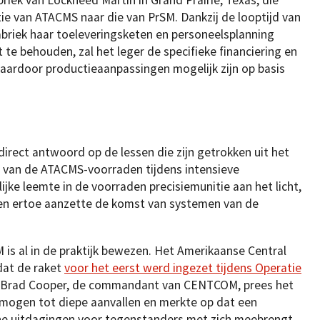
e van ATACMS naar die van PrSM. Dankzij de looptijd van
 fabriek haar toeleveringsketen en personeelsplanning
it te behouden, zal het leger de specifieke financiering en
waardoor productieaanpassingen mogelijk zijn op basis
direct antwoord op de lessen die zijn getrokken uit het
ng van de ATACMS-voorraden tijdens intensieve
jke leemte in de voorraden precisiemunitie aan het licht,
en ertoe aanzette de komst van systemen van de
M is al in de praktijk bewezen. Het Amerikaanse Central
at de raket
voor het eerst werd ingezet tijdens Operatie
l Brad Cooper, de commandant van CENTCOM, prees het
ogen tot diepe aanvallen en merkte op dat een
sche uitdagingen voor tegenstanders met zich meebrengt.