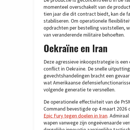
momenteel overschakelt van de producti
tien jaar die dit contract biedt, kan de
stabiliseren. Om operationele flexibilite
opdrachten per bestelling vaststellen, 
van veranderende militaire behoeften.
Oekraïne en Iran
Deze agressieve inkoopstrategie is een 
conflict in Oekraïne. De snelle uitputti
gevechtshandelingen bracht een gevaarli
wat Amerikaanse defensiefunctionariss
volgende generatie te versnellen.
De operationele effectiviteit van de PrS
Command bevestigde op 4 maart 2026 d
Epic Fury tegen doelen in Iran
. Admiraa
wapen vanwege zijn ongeëvenaarde verm
dergelijke innovatie aanzienlijke tacti