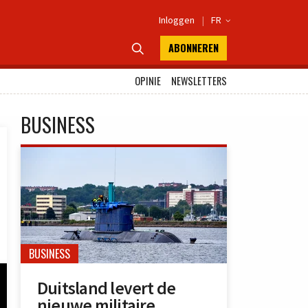
Inloggen
|
FR

ABONNEREN

OPINIE
NEWSLETTERS
BUSINESS
BUSINESS
Duitsland levert de
nieuwe militaire