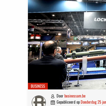
BUSINESS
door
businessam.be

gepubliceerd op
donderdag 25 ju
