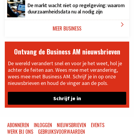
De markt wacht niet op regelgeving: waarom
duurzaamheidsdata nu al nodig zijn

MEER BUSINESS
Ontvang de Business AM nieuwsbrieven
De wereld verandert snel en voor je het weet, hol je
achter de feiten aan. Wees mee met verandering,
wees mee met Business AM. Schrijf je in op onze
nieuwsbrieven en houd de vinger aan de pols.
Schrijf je in
ABONNEREN
INLOGGEN
NIEUWSBRIEVEN
EVENTS
WERK BIJ ONS
GEBRUIKSVOORWAARDEN