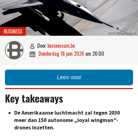
BUSINESS
Anduril Industries
door
businessam.be

donderdag 18 juni 2026
om
20:00

Lees voor
Key takeaways
De Amerikaanse luchtmacht zal tegen 2030
meer dan 150 autonome „loyal wingman”-
drones inzetten.