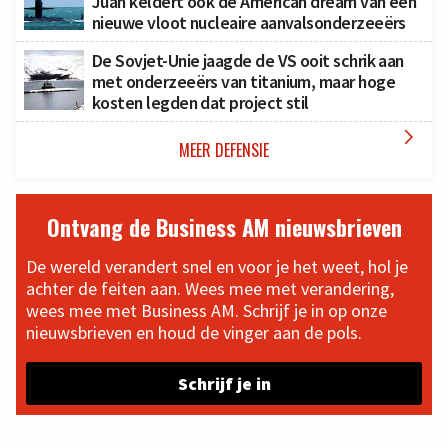
Juan keldert ook de American dream van een
nieuwe vloot nucleaire aanvalsonderzeeërs
De Sovjet-Unie jaagde de VS ooit schrik aan
met onderzeeërs van titanium, maar hoge
kosten legden dat project stil

MEER DEFENSIE
Ontvang de Business AM nieuwsbrieven
De wereld verandert snel en voor je het weet, hol je
achter de feiten aan. Wees mee met verandering,
wees mee met Business AM. Schrijf je in op onze
nieuwsbrieven en houd de vinger aan de pols.
Schrijf je in