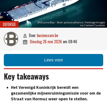
RFA Lyme Bay – Bron: picture alliance / Heritage Images
DEFENSIE
via Content Curation
door
businessam.be

dinsdag 26 mei 2026
om
08:46

Lees voor
Key takeaways
Het Verenigd Koninkrijk bereidt een
gezamenlijke mijnenruimingsmissie voor om de
Straat van Hormuz weer open te stellen.