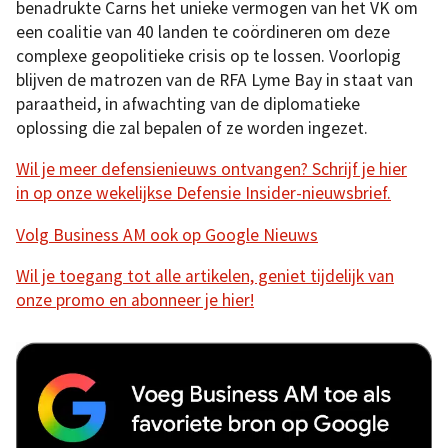
benadrukte Carns het unieke vermogen van het VK om
een coalitie van 40 landen te coördineren om deze
complexe geopolitieke crisis op te lossen. Voorlopig
blijven de matrozen van de RFA Lyme Bay in staat van
paraatheid, in afwachting van de diplomatieke
oplossing die zal bepalen of ze worden ingezet.
Wil je meer defensienieuws ontvangen? Schrijf je hier
in op onze wekelijkse Defensie Insider-nieuwsbrief.
Volg Business AM ook op Google Nieuws
Wil je toegang tot alle artikelen, geniet tijdelijk van
onze promo en abonneer je hier!