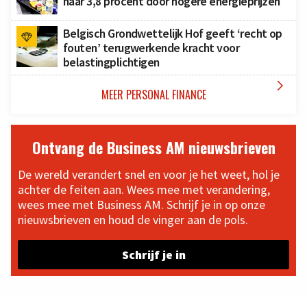
naar 3,8 procent door hogere energieprijzen
Belgisch Grondwettelijk Hof geeft ‘recht op
fouten’ terugwerkende kracht voor
belastingplichtigen

MEER PERSONAL FINANCE
Ontvang de Business AM nieuwsbrieven
De wereld verandert snel en voor je het weet, hol je
achter de feiten aan. Wees mee met verandering,
wees mee met Business AM. Schrijf je in op onze
nieuwsbrieven en houd de vinger aan de pols.
Schrijf je in