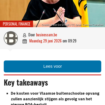
PERSONAL FINANCE
Credits: Peter De Smedt / CC- bron: Content Curation
door
businessam.be

maandag 29 juni 2026
om
09:29

Lees voor
Key takeaways
De kosten voor Vlaamse buitenschoolse opvang
zullen aanzienlijk stijgen als gevolg van het
nieuwe BOA-besluit.