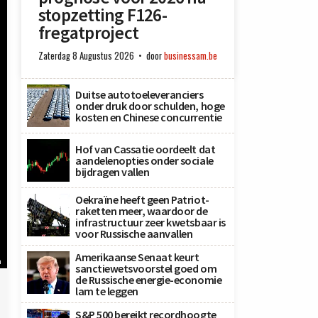
stopzetting F126-
fregatproject
Zaterdag 8 Augustus 2026
door
businessam.be
Duitse autotoeleveranciers
onder druk door schulden, hoge
kosten en Chinese concurrentie
Hof van Cassatie oordeelt dat
aandelenopties onder sociale
bijdragen vallen
Oekraïne heeft geen Patriot-
raketten meer, waardoor de
infrastructuur zeer kwetsbaar is
voor Russische aanvallen
Amerikaanse Senaat keurt
n
sanctiewetsvoorstel goed om
de Russische energie-economie
lam te leggen
S&P 500 bereikt recordhoogte