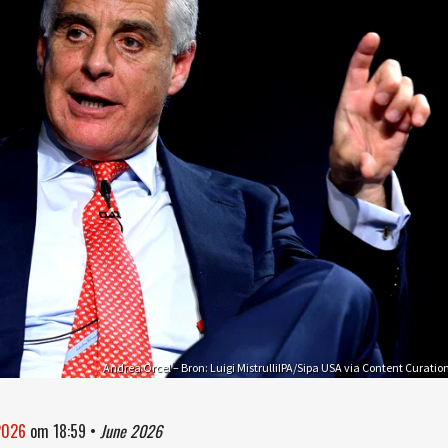
Andrea Orcel – Bron: Luigi MistrulliIPA/Sipa USA via Content Curatio
 2026
om
18:59
•
June 2026