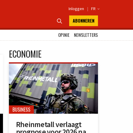
Inloggen
|
FR

ABONNEREN

OPINIE
NEWSLETTERS
ECONOMIE
BUSINESS
Rheinmetall verlaagt
prognose voor 2026 na