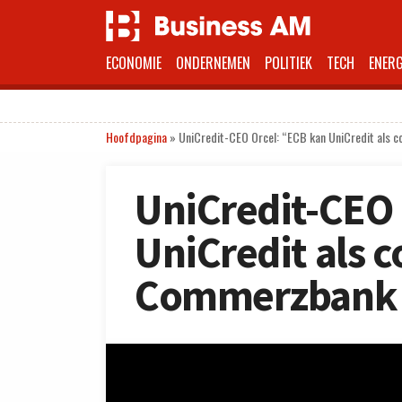
ECONOMIE
ONDERNEMEN
POLITIEK
TECH
ENERG
Hoofdpagina
»
UniCredit-CEO Orcel: “ECB kan UniCredit als c
UniCredit-CEO 
UniCredit als c
Commerzbank 