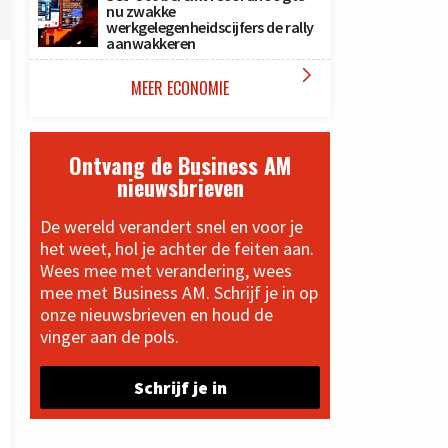
nu zwakke
werkgelegenheidscijfers de rally
aanwakkeren

MEER ECONOMIE
Ontvang de Business AM
nieuwsbrieven
De wereld verandert snel en voor je
het weet, hol je achter de feiten aan.
Wees mee met verandering, wees
mee met Business AM. Schrijf je in op
onze nieuwsbrieven en houd de
vinger aan de pols.
Schrijf je in