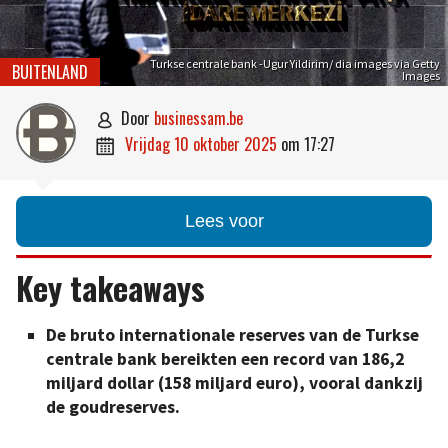
Turkse centrale bank -Ugur Yildirim/ dia images via Getty
BUITENLAND
Images
door
businessam.be

vrijdag 10 oktober 2025
om
17:27

Lees voor
Key takeaways
De bruto internationale reserves van de Turkse
centrale bank bereikten een record van 186,2
miljard dollar (158 miljard euro), vooral dankzij
de goudreserves.