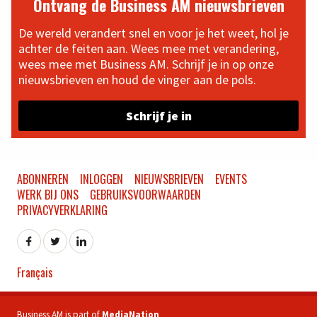
Ontvang de Business AM nieuwsbrieven
De wereld verandert snel en voor je het weet, hol je
achter de feiten aan. Wees mee met verandering,
wees mee met Business AM. Schrijf je in op onze
nieuwsbrieven en houd de vinger aan de pols.
Schrijf je in
ABONNEREN
INLOGGEN
NIEUWSBRIEVEN
EVENTS
WERK BIJ ONS
GEBRUIKSVOORWAARDEN
PRIVACYVERKLARING
Français
Business AM is part of
MediaNation