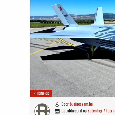
BUSINESS
door
businessam.be

gepubliceerd op
zaterdag 7 febr
