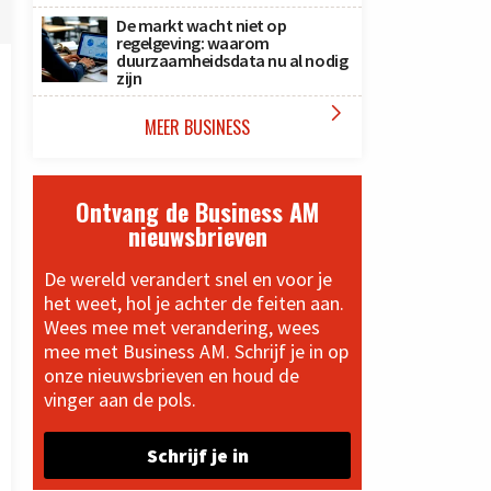
De markt wacht niet op
regelgeving: waarom
duurzaamheidsdata nu al nodig
zijn

MEER BUSINESS
Ontvang de Business AM
nieuwsbrieven
De wereld verandert snel en voor je
het weet, hol je achter de feiten aan.
Wees mee met verandering, wees
mee met Business AM. Schrijf je in op
onze nieuwsbrieven en houd de
vinger aan de pols.
Schrijf je in