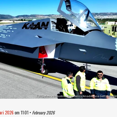
TUR Defence Industries Presidency/Anadolu via Getty Image
uari 2026
om
11:01
•
February 2026