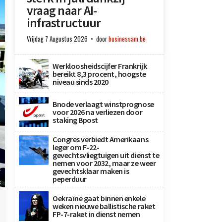
vraag naar AI-
infrastructuur
Vrijdag 7 Augustus 2026
door
businessam.be
Werkloosheidscijfer Frankrijk
bereikt 8,3 procent, hoogste
niveau sinds 2020
Bnode verlaagt winstprognose
voor 2026 na verliezen door
staking Bpost
Congres verbiedt Amerikaans
leger om F-22-
gevechtsvliegtuigen uit dienst te
nemen voor 2032, maar ze weer
gevechtsklaar maken is
peperduur
s
Oekraïne gaat binnen enkele
weken nieuwe ballistische raket
FP-7-raket in dienst nemen