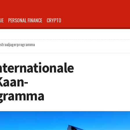
IE
PERSONAL FINANCE
CRYPTO
an-straaljagerprogramma
nternationale
Kaan-
ogramma