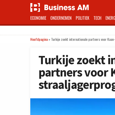
ECONOMIE
ONDERNEMEN
POLITIEK
TECH
ENERG
Hoofdpagina
»
Turkije zoekt internationale partners voor Ka
Turkije zoekt i
partners voor 
straaljagerpr