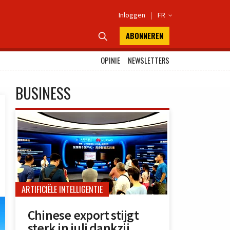
Inloggen
|
FR

ABONNEREN

OPINIE
NEWSLETTERS
BUSINESS
ARTIFICIËLE INTELLIGENTIE
Chinese export stijgt
sterk in juli dankzij