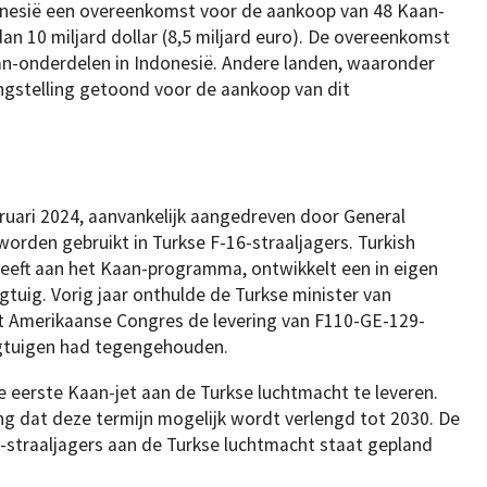
ndonesië een overeenkomst voor de aankoop van 48 Kaan-
an 10 miljard dollar (8,5 miljard euro). De overeenkomst
n-onderdelen in Indonesië. Andere landen, waaronder
ngstelling getoond voor de aankoop van dit
bruari 2024, aanvankelijk aangedreven door General
orden gebruikt in Turkse F-16-straaljagers. Turkish
 geeft aan het Kaan-programma, ontwikkelt een in eigen
tuig. Vorig jaar onthulde de Turkse minister van
t Amerikaanse Congres de levering van F110-GE-129-
egtuigen had tegengehouden.
e eerste Kaan-jet aan de Turkse luchtmacht te leveren.
ng dat deze termijn mogelijk wordt verlengd tot 2030. De
1-straaljagers aan de Turkse luchtmacht staat gepland