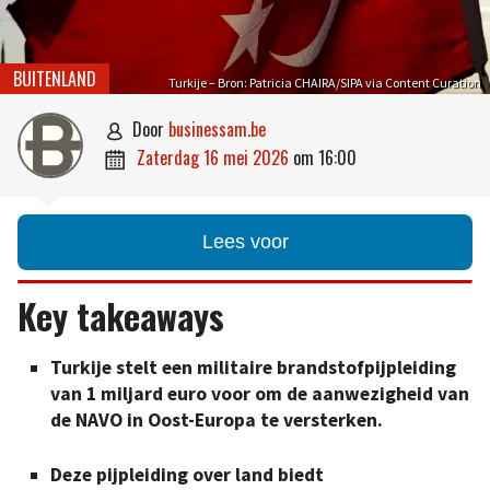
BUITENLAND
Turkije – Bron: Patricia CHAIRA/SIPA via Content Curation
door
businessam.be

zaterdag 16 mei 2026
om
16:00

Lees voor
Key takeaways
Turkije stelt een militaire brandstofpijpleiding
van 1 miljard euro voor om de aanwezigheid van
de NAVO in Oost-Europa te versterken.
Deze pijpleiding over land biedt