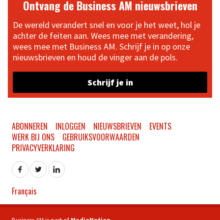
Ontvang de Business AM nieuwsbrieven
De wereld verandert snel en voor je het weet, hol je
achter de feiten aan. Wees mee met verandering,
wees mee met Business AM. Schrijf je in op onze
nieuwsbrieven en houd de vinger aan de pols.
Schrijf je in
ABONNEREN
INLOGGEN
NIEUWSBRIEVEN
EVENTS
WERK BIJ ONS
GEBRUIKSVOORWAARDEN
PRIVACYVERKLARING
Français