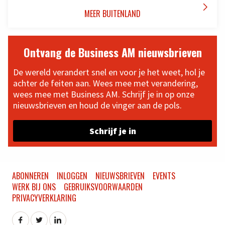

MEER BUITENLAND
Ontvang de Business AM nieuwsbrieven
De wereld verandert snel en voor je het weet, hol je
achter de feiten aan. Wees mee met verandering,
wees mee met Business AM. Schrijf je in op onze
nieuwsbrieven en houd de vinger aan de pols.
Schrijf je in
ABONNEREN
INLOGGEN
NIEUWSBRIEVEN
EVENTS
WERK BIJ ONS
GEBRUIKSVOORWAARDEN
PRIVACYVERKLARING