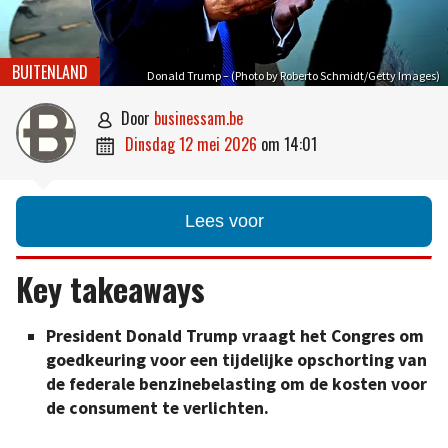
BUITENLAND
Donald Trump – (Photo by Roberto Schmidt/Getty Images)
door
businessam.be

dinsdag 12 mei 2026
om
14:01

Lees voor
Key takeaways
President Donald Trump vraagt het Congres om
goedkeuring voor een tijdelijke opschorting van
de federale benzinebelasting om de kosten voor
de consument te verlichten.