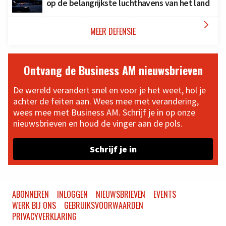
op de belangrijkste luchthavens van het land

MEER DEFENSIE
Ontvang de Business AM nieuwsbrieven
De wereld verandert snel en voor je het weet, hol je
achter de feiten aan. Wees mee met verandering,
wees mee met Business AM. Schrijf je in op onze
nieuwsbrieven en houd de vinger aan de pols.
Schrijf je in
ABONNEREN
INLOGGEN
NIEUWSBRIEVEN
EVENTS
WERK BIJ ONS
GEBRUIKSVOORWAARDEN
PRIVACYVERKLARING