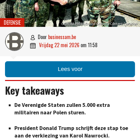
DEFENSIE
CAMERA PRESS/David Giles via Content Curation
door
businessam.be

vrijdag 22 mei 2026
om
11:58

Lees voor
Key takeaways
De Verenigde Staten zullen 5.000 extra
militairen naar Polen sturen.
President Donald Trump schrijft deze stap toe
aan de verkiezing van Karol Nawrocki.