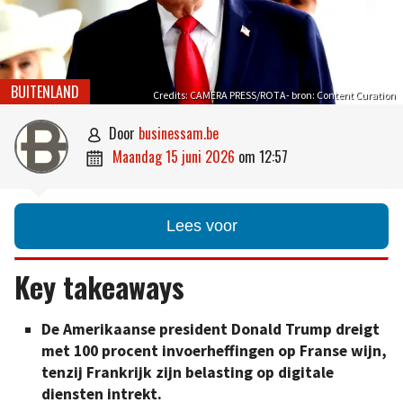
BUITENLAND
Credits: CAMERA PRESS/ROTA- bron: Content Curation
door
businessam.be

maandag 15 juni 2026
om
12:57

Lees voor
Key takeaways
De Amerikaanse president Donald Trump dreigt
met 100 procent invoerheffingen op Franse wijn,
tenzij Frankrijk zijn belasting op digitale
diensten intrekt.