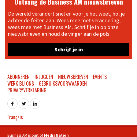
Ontvang de Business AM nieuwsbrieven
De wereld verandert snel en voor je het weet, hol je
achter de feiten aan. Wees mee met verandering,
wees mee met Business AM. Schrijf je in op onze
nieuwsbrieven en houd de vinger aan de pols.
Schrijf je in
ABONNEREN
INLOGGEN
NIEUWSBRIEVEN
EVENTS
WERK BIJ ONS
GEBRUIKSVOORWAARDEN
PRIVACYVERKLARING
Français
Business AM is part of
MediaNation