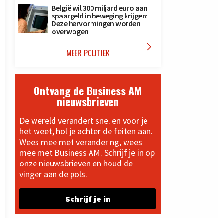
België wil 300 miljard euro aan
spaargeld in beweging krijgen:
Deze hervormingen worden
overwogen

MEER POLITIEK
Ontvang de Business AM
nieuwsbrieven
De wereld verandert snel en voor je
het weet, hol je achter de feiten aan.
Wees mee met verandering, wees
mee met Business AM. Schrijf je in op
onze nieuwsbrieven en houd de
vinger aan de pols.
Schrijf je in