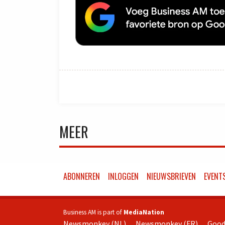
MEER
ABONNEREN
INLOGGEN
NIEUWSBRIEVEN
EVENT
Business AM is part of
MediaNation
Newsmonkey (NL)
Newsmonkey (FR)
Good