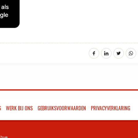
S
WERK BIJ ONS
GEBRUIKSVOORWAARDEN
PRIVACYVERKLARING
bye