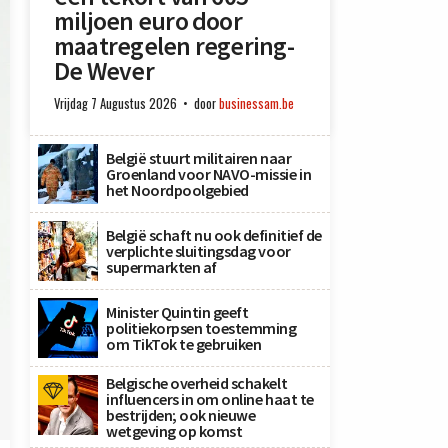
miljoen euro door
maatregelen regering-
De Wever
Vrijdag 7 Augustus 2026
door
businessam.be
België stuurt militairen naar
Groenland voor NAVO-missie in
het Noordpoolgebied
België schaft nu ook definitief de
verplichte sluitingsdag voor
supermarkten af
Minister Quintin geeft
politiekorpsen toestemming
om TikTok te gebruiken
Belgische overheid schakelt
influencers in om online haat te
bestrijden; ook nieuwe
wetgeving op komst