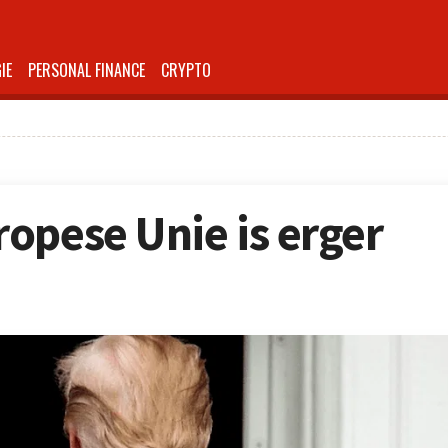
IE
PERSONAL FINANCE
CRYPTO
opese Unie is erger