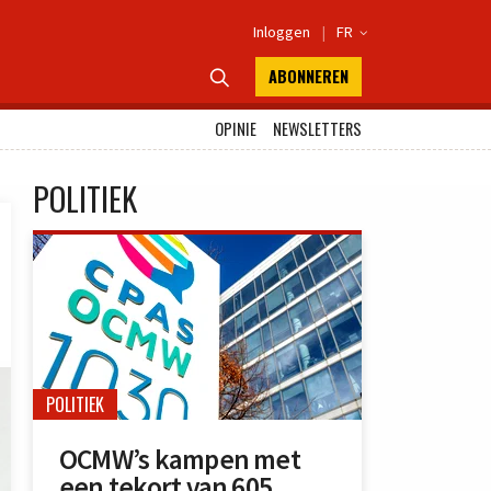
Inloggen
|
FR

ABONNEREN

OPINIE
NEWSLETTERS
POLITIEK
POLITIEK
OCMW’s kampen met
een tekort van 605