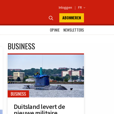
Inloggen
|
FR

ABONNEREN

OPINIE
NEWSLETTERS
BUSINESS
BUSINESS
Duitsland levert de
nieuwe militaire