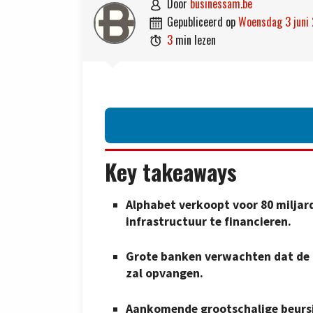
door
businessam.be

gepubliceerd op
woensdag 3 juni

3
min lezen

Key takeaways
Alphabet verkoopt voor 80 miljard
infrastructuur te financieren.
Grote banken verwachten dat de 
zal opvangen.
Aankomende grootschalige beursi