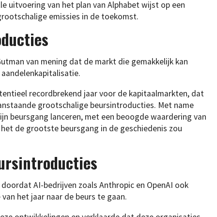
le uitvoering van het plan van Alphabet wijst op een
 grootschalige emissies in de toekomst.
oducties
utman van mening dat de markt die gemakkelijk kan
 aandelenkapitalisatie.
potentieel recordbrekend jaar voor de kapitaalmarkten, dat
anstaande grootschalige beursintroducties. Met name
 zijn beursgang lanceren, met een beoogde waardering van
wat het de grootste beursgang in de geschiedenis zou
ursintroducties
doordat AI-bedrijven zoals Anthropic en OpenAI ook
van het jaar naar de beurs te gaan.
eze ontwikkelingen en verklaarde dat deze organisaties,