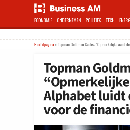
ECONOMIE
ONDERNEMEN
POLITIEK
TECH
ENERG
Hoofdpagina
»
Topman Goldman Sachs: “Opmerkelijke aandelenve
Topman Goldm
“Opmerkelijke
Alphabet luidt 
voor de financ