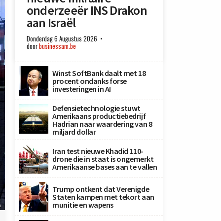
onderzeeër INS Drakon
aan Israël
Donderdag 6 Augustus 2026
door
businessam.be
Winst SoftBank daalt met 18
procent ondanks forse
investeringen in AI
Defensietechnologie stuwt
Amerikaans productiebedrijf
Hadrian naar waardering van 8
miljard dollar
Iran test nieuwe Khadid 110-
drone die in staat is ongemerkt
Amerikaanse bases aan te vallen
Trump ontkent dat Verenigde
Staten kampen met tekort aan
munitie en wapens
n