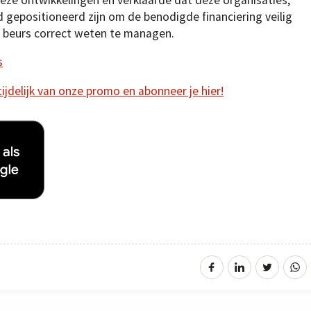
 gepositioneerd zijn om de benodigde financiering veilig
e beurs correct weten te managen.
s
 tijdelijk van onze promo en abonneer je hier!