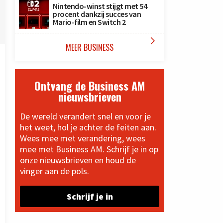
Nintendo-winst stijgt met 54
procent dankzij succes van
Mario-film en Switch 2

MEER BUSINESS
Ontvang de Business AM
nieuwsbrieven
De wereld verandert snel en voor je
het weet, hol je achter de feiten aan.
Wees mee met verandering, wees
mee met Business AM. Schrijf je in op
onze nieuwsbrieven en houd de
vinger aan de pols.
Schrijf je in