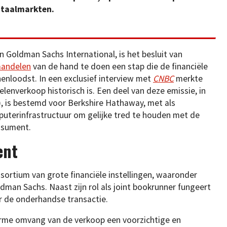
pitaalmarkten.
oldman Sachs International, is het besluit van
 aandelen
van de hand te doen een stap die de financiële
nenloodst. In een exclusief interview met
CNBC
merkte
enverkoop historisch is. Een deel van deze emissie, in
ro), is bestemd voor Berkshire Hathaway, met als
puterinfrastructuur om gelijke tred te houden met de
nsument.
ent
ortium van grote financiële instellingen, waaronder
man Sachs. Naast zijn rol als joint bookrunner fungeert
r de onderhandse transactie.
rme omvang van de verkoop een voorzichtige en