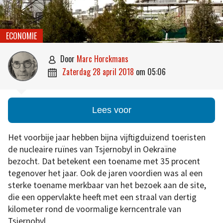
ECONOMIE
door
Marc Horckmans

zaterdag 28 april 2018
om
05:06

Lees voor
Het voorbije jaar hebben bijna vijftigduizend toeristen
de nucleaire ruïnes van Tsjernobyl in Oekraïne
bezocht. Dat betekent een toename met 35 procent
tegenover het jaar. Ook de jaren voordien was al een
sterke toename merkbaar van het bezoek aan de site,
die een oppervlakte heeft met een straal van dertig
kilometer rond de voormalige kerncentrale van
Tsjernobyl.