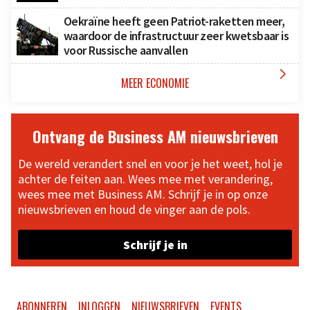
Oekraïne heeft geen Patriot-raketten meer,
waardoor de infrastructuur zeer kwetsbaar is
voor Russische aanvallen

MEER ECONOMIE
Ontvang de Business AM nieuwsbrieven
De wereld verandert snel en voor je het weet, hol je
achter de feiten aan. Wees mee met verandering,
wees mee met Business AM. Schrijf je in op onze
nieuwsbrieven en houd de vinger aan de pols.
Schrijf je in
ABONNEREN
INLOGGEN
NIEUWSBRIEVEN
EVENTS