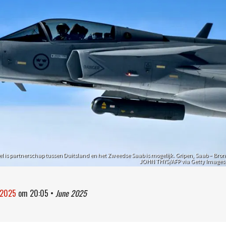
fel is partnerschap tussen Duitsland en het Zweedse Saab is mogelijk. Gripen, Saab – Bron
JOHN THYS/AFP via Getty Images
i 2025
om
20:05
•
June 2025