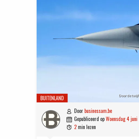
Door de twij
BUITENLAND
door
businessam.be

gepubliceerd op
woensdag 4 jun

2
min lezen
