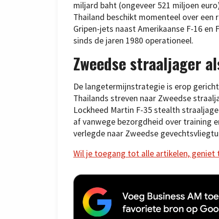
miljard baht (ongeveer 521 miljoen euro
Thailand beschikt momenteel over een r
Gripen-jets naast Amerikaanse F-16 en F
sinds de jaren 1980 operationeel.
Zweedse straaljager al
De langetermijnstrategie is erop gerich
Thailands streven naar Zweedse straalja
Lockheed Martin F-35 stealth straaljage
af vanwege bezorgdheid over training e
verlegde naar Zweedse gevechtsvliegtu
Wil je toegang tot alle artikelen, geniet