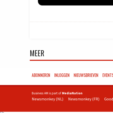
MEER
ABONNEREN
INLOGGEN
NIEUWSBRIEVEN
EVENT
Business AM is part of
MediaNation
Newsmonkey (NL)
Newsmonkey (FR)
Good