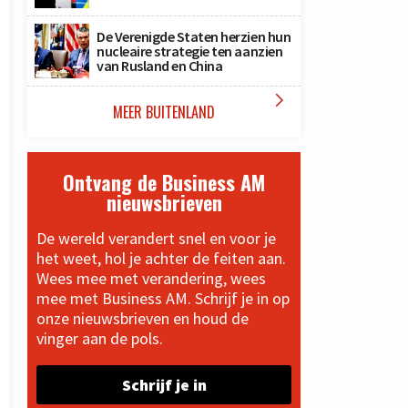
De Verenigde Staten herzien hun
nucleaire strategie ten aanzien
van Rusland en China

MEER BUITENLAND
Ontvang de Business AM
nieuwsbrieven
De wereld verandert snel en voor je
het weet, hol je achter de feiten aan.
Wees mee met verandering, wees
mee met Business AM. Schrijf je in op
onze nieuwsbrieven en houd de
vinger aan de pols.
Schrijf je in