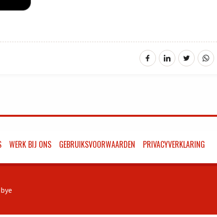
S
WERK BIJ ONS
GEBRUIKSVOORWAARDEN
PRIVACYVERKLARING
bye