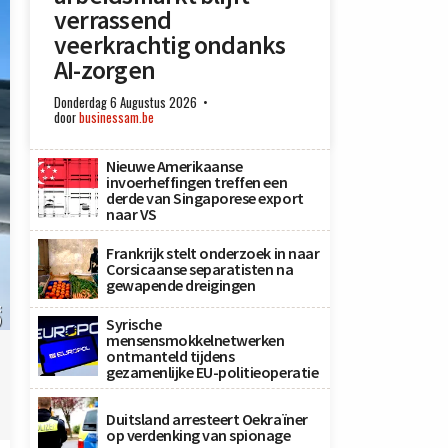
verrassend
veerkrachtig ondanks
AI-zorgen
Donderdag 6 Augustus 2026
door
businessam.be
Nieuwe Amerikaanse
invoerheffingen treffen een
derde van Singaporese export
naar VS
Frankrijk stelt onderzoek in naar
Corsicaanse separatisten na
gewapende dreigingen
:
)
Syrische
mensensmokkelnetwerken
ontmanteld tijdens
gezamenlijke EU-politieoperatie
Duitsland arresteert Oekraïner
op verdenking van spionage