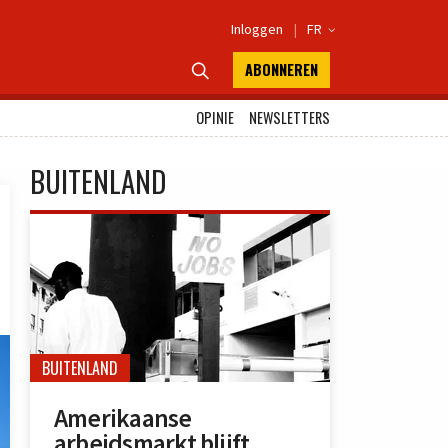
Inloggen
|
FR

ABONNEREN

OPINIE
NEWSLETTERS
BUITENLAND
BUITENLAND
Amerikaanse
arbeidsmarkt blijft