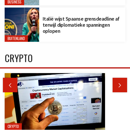
BUSINESS
Italië wijst Spaanse grensdeadline af
terwijl diplomatieke spanningen
oplopen
BUITENLAND
CRYPTO


CRYPTO