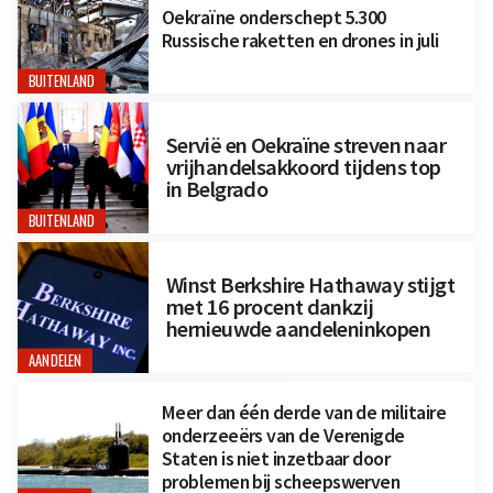
Oekraïne onderschept 5.300
Russische raketten en drones in juli
BUITENLAND
Servië en Oekraïne streven naar
vrijhandelsakkoord tijdens top
in Belgrado
BUITENLAND
Winst Berkshire Hathaway stijgt
met 16 procent dankzij
hernieuwde aandeleninkopen
AANDELEN
Meer dan één derde van de militaire
onderzeeërs van de Verenigde
Staten is niet inzetbaar door
problemen bij scheepswerven