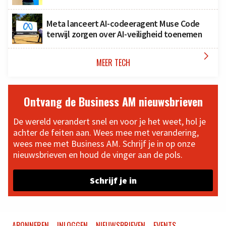
Meta lanceert AI-codeeragent Muse Code
terwijl zorgen over AI-veiligheid toenemen

MEER TECH
Ontvang de Business AM nieuwsbrieven
De wereld verandert snel en voor je het weet, hol je
achter de feiten aan. Wees mee met verandering,
wees mee met Business AM. Schrijf je in op onze
nieuwsbrieven en houd de vinger aan de pols.
Schrijf je in
ABONNEREN
INLOGGEN
NIEUWSBRIEVEN
EVENTS