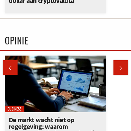
dollar aan cryptovaluta
OPINIE


BUSINESS
De markt wacht niet op
regelgeving: waarom