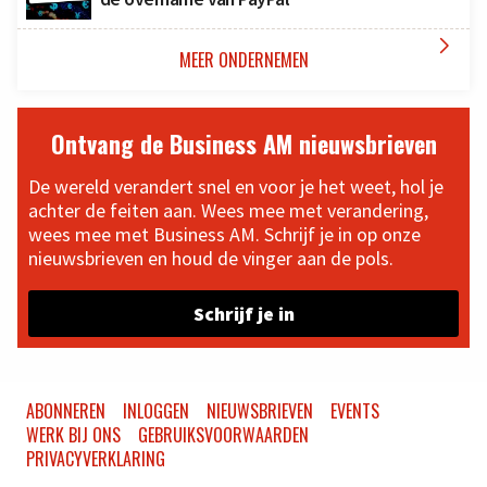

MEER ONDERNEMEN
Ontvang de Business AM nieuwsbrieven
De wereld verandert snel en voor je het weet, hol je
achter de feiten aan. Wees mee met verandering,
wees mee met Business AM. Schrijf je in op onze
nieuwsbrieven en houd de vinger aan de pols.
Schrijf je in
ABONNEREN
INLOGGEN
NIEUWSBRIEVEN
EVENTS
WERK BIJ ONS
GEBRUIKSVOORWAARDEN
PRIVACYVERKLARING