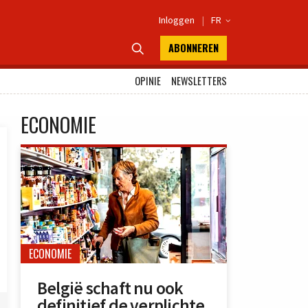
Inloggen
|
FR

ABONNEREN

OPINIE
NEWSLETTERS
ECONOMIE
ECONOMIE
België schaft nu ook
definitief de verplichte