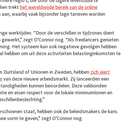
mere regio’s, die door de lagere levensduurte
ien trekt
het wereldwijde bereik van de online
aan, waarbij vaak bijzonder lage tarieven worden
e werktijden. “Door de verschillen in tijdzones dient
 gewerkt,” zegt O’Connor nog. “Als freelancers genieten
ming. Het systeem kan ook negatieve gevolgen hebben
zal hebben om uit deze activiteiten belastinginkomsten te
 in Duitsland of Unionen in Zweden, hebben
zich alert
n
van deze nieuwe arbeidsmarkt. Zij lanceerden een
standigheden kunnen beoordelen. Deze vakbonden
ntie en eisen respect voor de lokale minimumlonen en
schillenbeslechting.”
derschoenen staat, hebben ook de beleidsmakers de kans
ee vorm te geven,” zegt O’Connor nog.