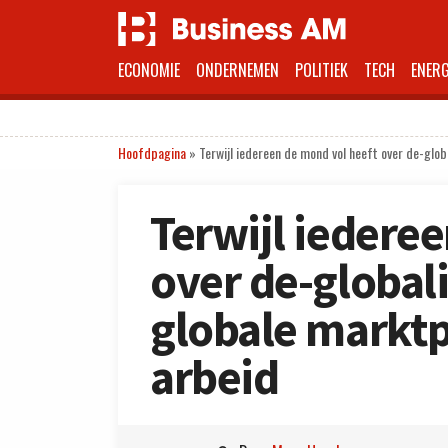
ECONOMIE
ONDERNEMEN
POLITIEK
TECH
ENERG
Hoofdpagina
»
Terwijl iedereen de mond vol heeft over de-glob
Terwijl iedere
over de-global
globale marktp
arbeid