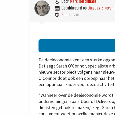
door
Marc Horckmans

gepubliceerd op
dinsdag 6 nove

3
min lezen

De deeleconomie kent een sterke opgan
Dat zegt Sarah O’Connor, specialiste ar
nieuwe sector biedt volgens haar nieuw
O’Connor doet ook een oproep naar het
een optimaal kader voor deze activiteit
“Wanneer over de deeleconomie wordt g
ondernemingen zoals Uber of Deliveroo, 
diensten gebruik te maken,” zegt Sarah 
consument weet op welke manier deze