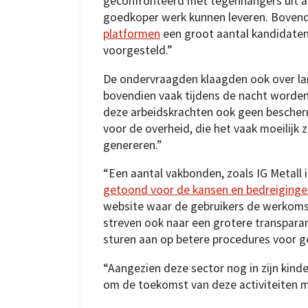
geconfronteerd met tegenhangers uit ar
goedkoper werk kunnen leveren. Bovend
platformen
een groot aantal kandidaten 
voorgesteld.”
De ondervraagden klaagden ook over lang
bovendien vaak tijdens de nacht worden
deze arbeidskrachten ook geen bescher
voor de overheid, die het vaak moeilijk 
genereren.”
“Een aantal vakbonden, zoals IG Metall
getoond voor de kansen en bedreiginge
website waar de gebruikers de werkom
streven ook naar een grotere transpara
sturen aan op betere procedures voor ge
“Aangezien deze sector nog in zijn kin
om de toekomst van deze activiteiten m