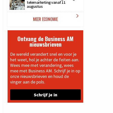
telemarketing vanaf 11
augustus

MEER ECONOMIE
Ontvang de Business AM
nieuwsbrieven
De wereld verandert snel en voor je
het weet, hol je achter de feiten aan.
Wees mee met verandering, wees
mee met Business AM. Schrijf je in op
onze nieuwsbrieven en houd de
vinger aan de pols.
Schrijf je in