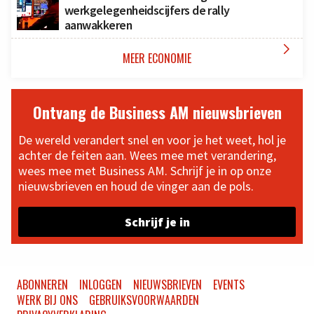
werkgelegenheidscijfers de rally
aanwakkeren

MEER ECONOMIE
Ontvang de Business AM nieuwsbrieven
De wereld verandert snel en voor je het weet, hol je
achter de feiten aan. Wees mee met verandering,
wees mee met Business AM. Schrijf je in op onze
nieuwsbrieven en houd de vinger aan de pols.
Schrijf je in
ABONNEREN
INLOGGEN
NIEUWSBRIEVEN
EVENTS
WERK BIJ ONS
GEBRUIKSVOORWAARDEN