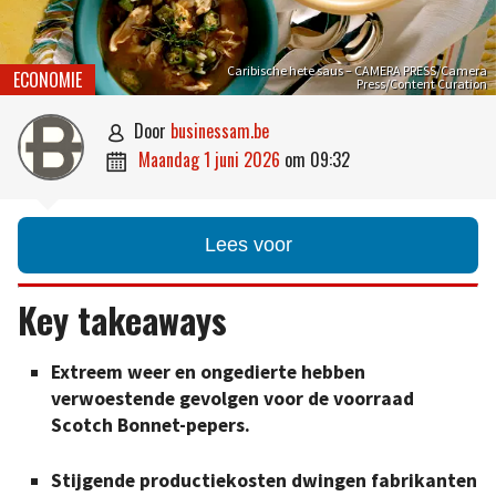
Caribische hete saus – CAMERA PRESS/Camera
ECONOMIE
Press/Content Curation
door
businessam.be

maandag 1 juni 2026
om
09:32

Lees voor
Key takeaways
Extreem weer en ongedierte hebben
verwoestende gevolgen voor de voorraad
Scotch Bonnet-pepers.
Stijgende productiekosten dwingen fabrikanten