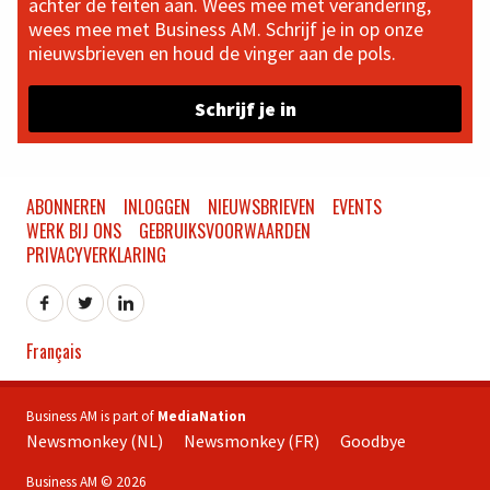
achter de feiten aan. Wees mee met verandering,
wees mee met Business AM. Schrijf je in op onze
nieuwsbrieven en houd de vinger aan de pols.
Schrijf je in
ABONNEREN
INLOGGEN
NIEUWSBRIEVEN
EVENTS
WERK BIJ ONS
GEBRUIKSVOORWAARDEN
PRIVACYVERKLARING
Français
Business AM is part of
MediaNation
Newsmonkey (NL)
Newsmonkey (FR)
Goodbye
Business AM © 2026