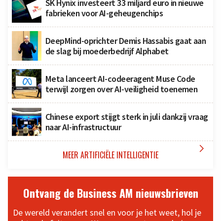
SK Hynix investeert 33 miljard euro in nieuwe
fabrieken voor AI-geheugenchips
DeepMind-oprichter Demis Hassabis gaat aan
de slag bij moederbedrijf Alphabet
Meta lanceert AI-codeeragent Muse Code
terwijl zorgen over AI-veiligheid toenemen
Chinese export stijgt sterk in juli dankzij vraag
naar AI-infrastructuur

MEER ARTIFICIËLE INTELLIGENTIE
Ontvang de Business AM nieuwsbrieven
De wereld verandert snel en voor je het weet, hol je