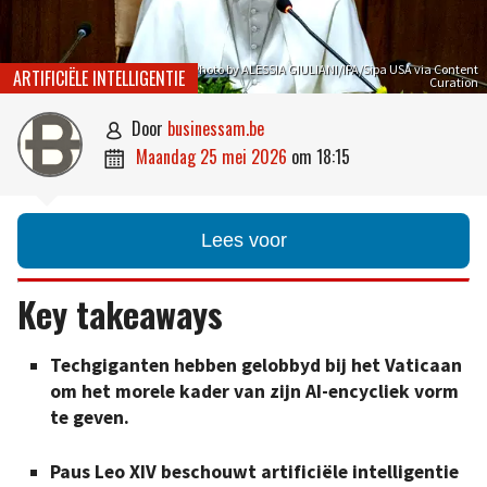
Photo by ALESSIA GIULIANI/IPA/Sipa USA via Content
ARTIFICIËLE INTELLIGENTIE
Curation
door
businessam.be

maandag 25 mei 2026
om
18:15

Lees voor
Key takeaways
Techgiganten hebben gelobbyd bij het Vaticaan
om het morele kader van zijn AI-encycliek vorm
te geven.
Paus Leo XIV beschouwt artificiële intelligentie