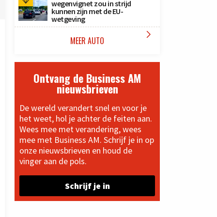
wegenvignet zou in strijd
kunnen zijn met de EU-
wetgeving

MEER AUTO
Ontvang de Business AM
nieuwsbrieven
De wereld verandert snel en voor je
het weet, hol je achter de feiten aan.
Wees mee met verandering, wees
mee met Business AM. Schrijf je in op
onze nieuwsbrieven en houd de
vinger aan de pols.
Schrijf je in