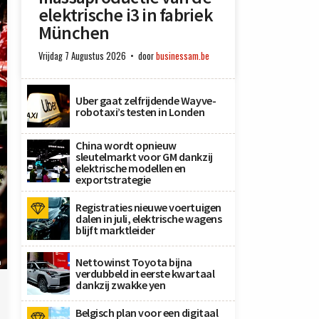
elektrische i3 in fabriek
München
Vrijdag 7 Augustus 2026
door
businessam.be
Uber gaat zelfrijdende Wayve-
robotaxi’s testen in Londen
China wordt opnieuw
sleutelmarkt voor GM dankzij
elektrische modellen en
exportstrategie
Registraties nieuwe voertuigen
dalen in juli, elektrische wagens
blijft marktleider
Nettowinst Toyota bijna
h
verdubbeld in eerste kwartaal
dankzij zwakke yen
Belgisch plan voor een digitaal