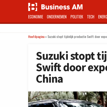
ECONOMIE
ONDERNEMEN
POLITIEK
TECH
ENERG
Hoofdpagina
»
Suzuki stopt tijdelijk productie Swift door ex
Suzuki stopt ti
Swift door ex
China