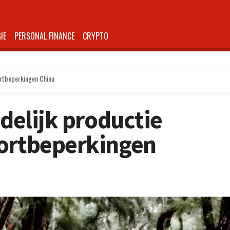
IE
PERSONAL FINANCE
CRYPTO
portbeperkingen China
jdelijk productie
portbeperkingen