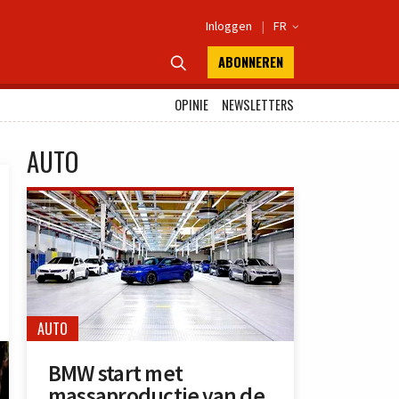
Inloggen
|
FR

ABONNEREN

OPINIE
NEWSLETTERS
AUTO
AUTO
BMW start met
massaproductie van de