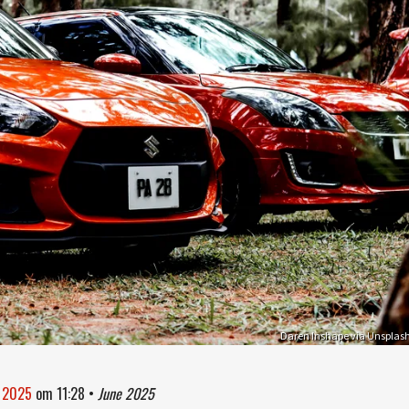
Daren Inshape via Unsplas
i 2025
om
11:28
•
June 2025