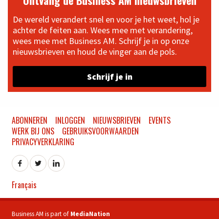
Ontvang de Business AM nieuwsbrieven
De wereld verandert snel en voor je het weet, hol je
achter de feiten aan. Wees mee met verandering,
wees mee met Business AM. Schrijf je in op onze
nieuwsbrieven en houd de vinger aan de pols.
Schrijf je in
ABONNEREN
INLOGGEN
NIEUWSBRIEVEN
EVENTS
WERK BIJ ONS
GEBRUIKSVOORWAARDEN
PRIVACYVERKLARING
Français
Business AM is part of
MediaNation