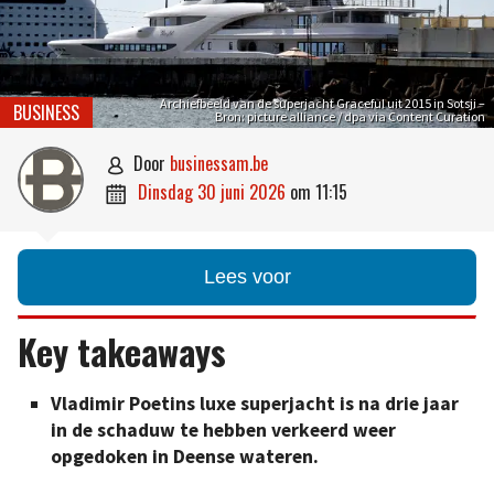
Archiefbeeld van de superjacht Graceful uit 2015 in Sotsji –
BUSINESS
Bron: picture alliance / dpa via Content Curation
door
businessam.be

dinsdag 30 juni 2026
om
11:15

Lees voor
Key takeaways
Vladimir Poetins luxe superjacht is na drie jaar
in de schaduw te hebben verkeerd weer
opgedoken in Deense wateren.