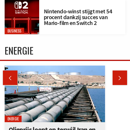
Nintendo-winst stijgt met 54
procent dankzij succes van
Mario-film en Switch 2
BUSINESS
ENERGIE


ENERGIE
Olieprijs loopt op terwijl Iran en