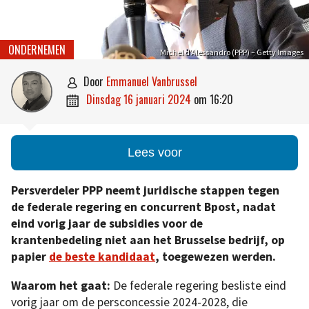
ONDERNEMEN
Michel d’Alessandro (PPP) – Getty Images
door
Emmanuel Vanbrussel

dinsdag 16 januari 2024
om
16:20

Lees voor
Persverdeler PPP neemt juridische stappen tegen
de federale regering en concurrent Bpost, nadat
eind vorig jaar de subsidies voor de
krantenbedeling niet aan het Brusselse bedrijf, op
papier
de beste kandidaat
, toegewezen werden.
Waarom het gaat:
De federale regering besliste eind
vorig jaar om de persconcessie 2024-2028, die