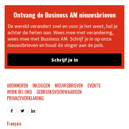
Ontvang de Business AM nieuwsbrieven
De wereld verandert snel en voor je het weet, hol je
achter de feiten aan. Wees mee met verandering,
wees mee met Business AM. Schrijf je in op onze
nieuwsbrieven en houd de vinger aan de pols.
Schrijf je in
ABONNEREN
INLOGGEN
NIEUWSBRIEVEN
EVENTS
WERK BIJ ONS
GEBRUIKSVOORWAARDEN
PRIVACYVERKLARING
Français