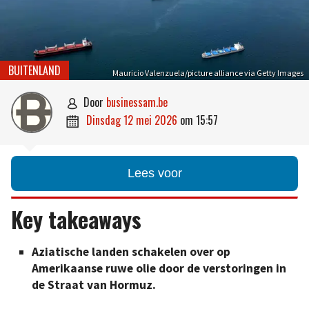
BUITENLAND
Mauricio Valenzuela/picture alliance via Getty Images
door
businessam.be

dinsdag 12 mei 2026
om
15:57

Lees voor
Key takeaways
Aziatische landen schakelen over op
Amerikaanse ruwe olie door de verstoringen in
de Straat van Hormuz.