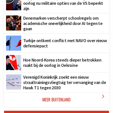
oorlog nu militaire opties van de VS beperkt
zijn
Denemarken verscherpt schoolregels om
academische oneerlijkheid door AI tegen te
gaan
Turkije ontkent conflict met NAVO over nieuw
defensiepact
Hoe Noord-Korea steeds dieper betrokken
raakt bij de oorlog in Oekraïne
Verenigd Koninkrijk zoekt een nieuw
straaltrainingsvliegtuig ter vervanging van de
Hawk T1 tegen 2030

MEER BUITENLAND