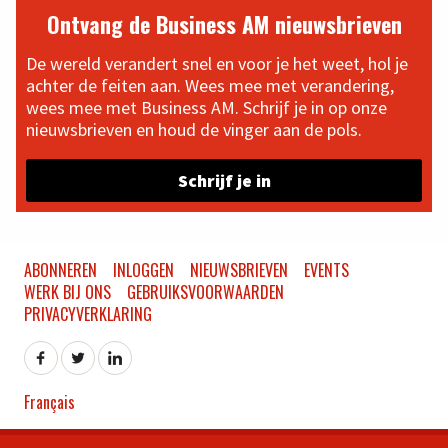
Ontvang de Business AM nieuwsbrieven
De wereld verandert snel en voor je het weet, hol je
achter de feiten aan. Wees mee met verandering,
wees mee met Business AM. Schrijf je in op onze
nieuwsbrieven en houd de vinger aan de pols.
Schrijf je in
ABONNEREN
INLOGGEN
NIEUWSBRIEVEN
EVENTS
WERK BIJ ONS
GEBRUIKSVOORWAARDEN
PRIVACYVERKLARING
Français