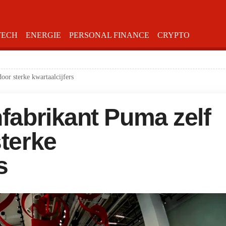
TECH
ENERGIE
PERSONAL FINANCE
CRYPTO
oor sterke kwartaalcijfers
nfabrikant Puma zelf
sterke
s