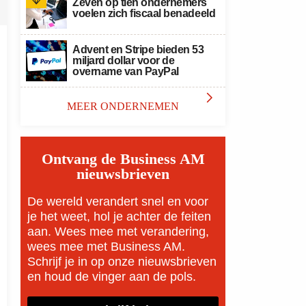
Zeven op tien ondernemers
voelen zich fiscaal benadeeld
Advent en Stripe bieden 53
miljard dollar voor de
overname van PayPal

MEER ONDERNEMEN
Ontvang de Business AM
nieuwsbrieven
De wereld verandert snel en voor
je het weet, hol je achter de feiten
aan. Wees mee met verandering,
wees mee met Business AM.
Schrijf je in op onze nieuwsbrieven
en houd de vinger aan de pols.