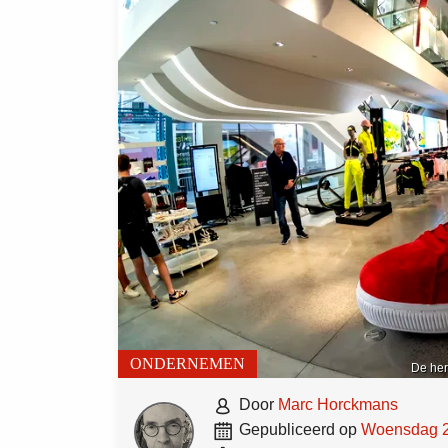
ONDERNEMEN
De her

door
Marc Horckmans

gepubliceerd op
woensdag 