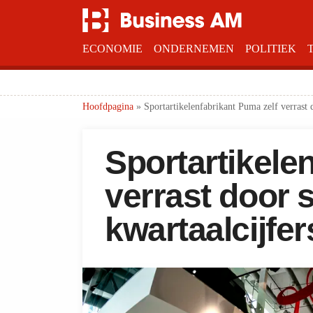
ECONOMIE
ONDERNEMEN
POLITIEK
Hoofdpagina
»
Sportartikelenfabrikant Puma zelf verrast d
Sportartikele
verrast door 
kwartaalcijfer