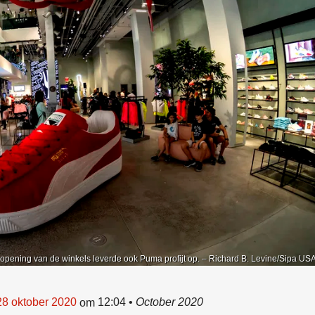
opening van de winkels leverde ook Puma profijt op. – Richard B. Levine/Sipa US
28 oktober 2020
12:04
•
October 2020
om