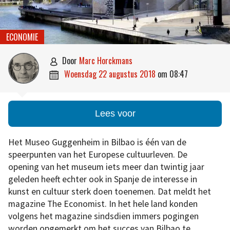
ECONOMIE
door
Marc Horckmans

woensdag 22 augustus 2018
om
08:47

Lees voor
Het Museo Guggenheim in Bilbao is één van de
speerpunten van het Europese cultuurleven. De
opening van het museum iets meer dan twintig jaar
geleden heeft echter ook in Spanje de interesse in
kunst en cultuur sterk doen toenemen. Dat meldt het
magazine The Economist. In het hele land konden
volgens het magazine sindsdien immers pogingen
worden opgemerkt om het succes van Bilbao te