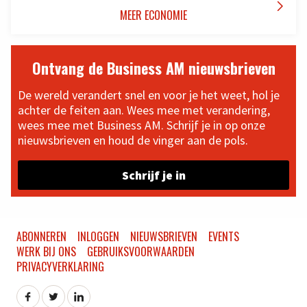

MEER ECONOMIE
Ontvang de Business AM nieuwsbrieven
De wereld verandert snel en voor je het weet, hol je
achter de feiten aan. Wees mee met verandering,
wees mee met Business AM. Schrijf je in op onze
nieuwsbrieven en houd de vinger aan de pols.
Schrijf je in
ABONNEREN
INLOGGEN
NIEUWSBRIEVEN
EVENTS
WERK BIJ ONS
GEBRUIKSVOORWAARDEN
PRIVACYVERKLARING