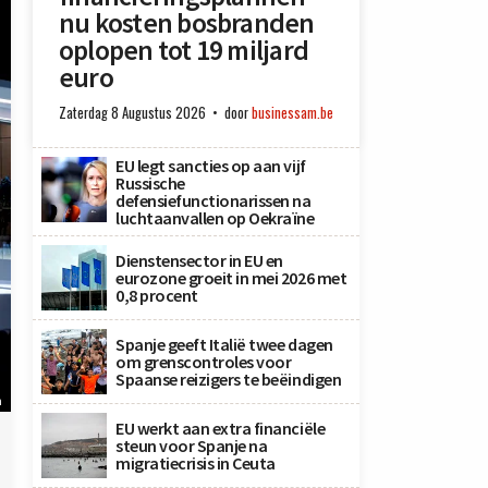
nu kosten bosbranden
oplopen tot 19 miljard
euro
Zaterdag 8 Augustus 2026
door
businessam.be
EU legt sancties op aan vijf
Russische
defensiefunctionarissen na
luchtaanvallen op Oekraïne
Dienstensector in EU en
eurozone groeit in mei 2026 met
0,8 procent
Spanje geeft Italië twee dagen
om grenscontroles voor
Spaanse reizigers te beëindigen
n
EU werkt aan extra financiële
steun voor Spanje na
migratiecrisis in Ceuta