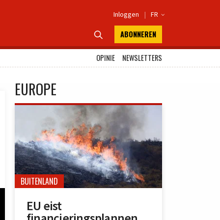
Inloggen
|
FR

ABONNEREN

OPINIE
NEWSLETTERS
EUROPE
BUITENLAND
EU eist
financieringsplannen