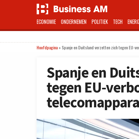
ECONOMIE
ONDERNEMEN
POLITIEK
TECH
ENERG
Hoofdpagina
»
Spanje en Duitsland verzetten zich tegen EU-v
Spanje en Duit
tegen EU-verb
telecomappara