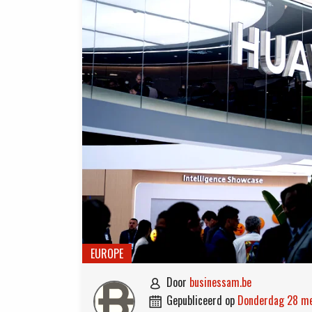
EUROPE
door
businessam.be

gepubliceerd op
donderdag 28 m
