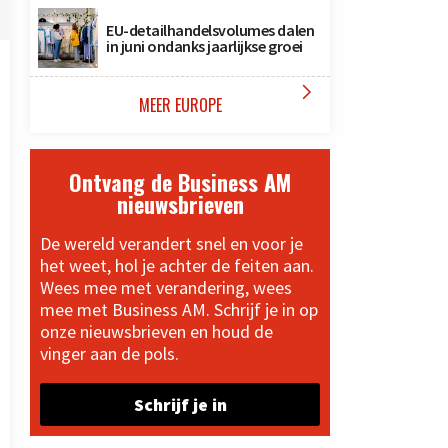
EU-detailhandelsvolumes dalen
in juni ondanks jaarlijkse groei

MEER EUROPE
Ontvang de Business AM
nieuwsbrieven
De wereld verandert snel en voor je
het weet, hol je achter de feiten aan.
Wees mee met verandering, wees
mee met Business AM. Schrijf je in op
onze nieuwsbrieven en houd de
vinger aan de pols.
Schrijf je in