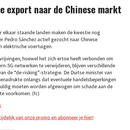
e export naar de Chinese markt
r elkaar staande landen maken de kwestie nog
er Pedro Sánchez actief gezocht naar Chinese
n elektrische voertuigen.
wrijvingen; hoewel het zich ertoe heeft verbonden om
ern-5G-netwerken te verwijderen, blijven verschillende
van de “de-risking”-strategie. De Duitse minister van
benadrukte onlangs dat eventuele handelsbeperkingen
vuldig moeten worden afgewogen om schade aan de
te voorkomen. (fc)
s
 tijdelijk van onze promo en abonneer je hier!