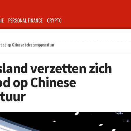
IE
PERSONAL FINANCE
CRYPTO
erbod op Chinese telecomapparatuur
sland verzetten zich
od op Chinese
tuur