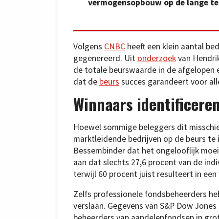
vermogensopbouw op de lange te
Volgens
CNBC
heeft een klein aantal be
gegenereerd. Uit
onderzoek
van Hendrik
de totale beurswaarde in de afgelopen 
dat de
beurs
succes garandeert voor all
Winnaars identificere
Hoewel sommige beleggers dit misschie
marktleidende bedrijven op de beurs te 
Bessembinder dat het ongelooflijk moeil
aan dat slechts 27,6 procent van de ind
terwijl 60 procent juist resulteert in ee
Zelfs professionele fondsbeheerders 
verslaan. Gegevens van S&P Dow Jones I
beheerders van aandelenfondsen in grote 