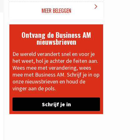

MEER BELEGGEN
Ontvang de Business AM
nieuwsbrieven
De wereld verandert snel en voor je
het weet, hol je achter de feiten aan.
Wees mee met verandering, wees
mee met Business AM. Schrijf je in op
onze nieuwsbrieven en houd de
vinger aan de pols.
Schrijf je in