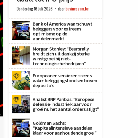
Donderdag 16 Juli 2026
door
businessam.be
Bank of America waarschuwt
beleggers voor extreem
optimisme op de
aandelenmarkt
Morgan Stanley: “Beursrally
breidt zich uit dankzij sterke
winstgroei bij niet-
technologische bedrijven”
Europeanen verkiezen steeds
vaker beleggingsfondsen boven
deposito’s
Analist BNP Paribas: “Europese
defensie-industrie klaar voor
groei nu het aantal orders stijgt”
s
Goldman Sachs:
“Kapitaalintensieve aandelen
klaar voor aanhoudende groei”