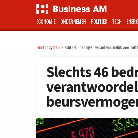
ECONOMIE
ONDERNEMEN
POLITIEK
TECH
ENERG
Hoofdpagina
»
Slechts 46 bedrijven verantwoordelijk voor hel
Slechts 46 bed
verantwoordeli
beursvermoge