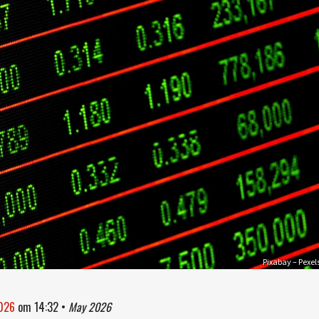
Pixabay – Pexel
2026
om
14:32
•
May 2026