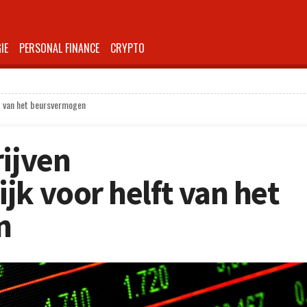
IE
PERSONAL FINANCE
CRYPTO
ft van het beursvermogen
rijven
jk voor helft van het
n