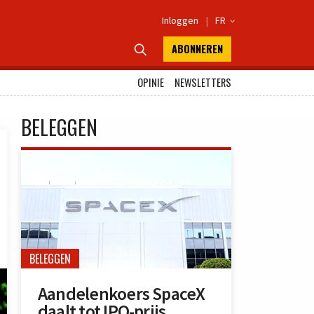
Inloggen
|
FR

ABONNEREN

OPINIE
NEWSLETTERS
BELEGGEN
BELEGGEN
Aandelenkoers SpaceX
daalt tot IPO-prijs