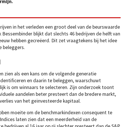
rmijn.
drijven in het verleden een groot deel van de beurswaarde
 Bessembinder blijkt dat slechts 46 bedrijven de helft van
eeuw hebben gecreëerd. Dit zet vraagtekens bij het idee
e beleggers.
n
n zien als een kans om de volgende generatie
identificeren en daarin te beleggen, waarschuwt
ijk is om winnaars te selecteren. Zijn onderzoek toont
ividuele aandelen beter presteert dan de bredere markt,
n verlies van het geïnvesteerde kapitaal.
hebben moeite om de benchmarkindexen consequent te
ndices laten zien dat een meerderheid van de
bedrijven al 16 jaar op rij slechter presteert dan de S&P