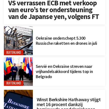
VS verrassen ECB met verkoop
van euro’s ter ondersteuning
van de Japanse yen, volgens FT
Oekraïne onderschept 5.300
Russische raketten en drones in juli
BUITENLAND
Servië en Oekraïne streven naar
vrijhandelsakkoord tijdens top in
Belgrado
BUITENLAND
Winst Berkshire Hathaway stijgt
met 16 procent dankzij