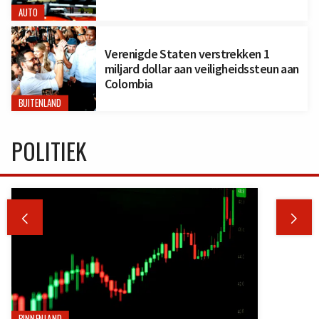
AUTO
Verenigde Staten verstrekken 1
miljard dollar aan veiligheidssteun aan
Colombia
BUITENLAND
POLITIEK


BINNENLAND