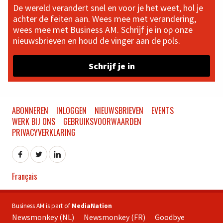
De wereld verandert snel en voor je het weet, hol je
achter de feiten aan. Wees mee met verandering,
wees mee met Business AM. Schrijf je in op onze
nieuwsbrieven en houd de vinger aan de pols.
Schrijf je in
ABONNEREN
INLOGGEN
NIEUWSBRIEVEN
EVENTS
WERK BIJ ONS
GEBRUIKSVOORWAARDEN
PRIVACYVERKLARING
Français
Business AM is part of
MediaNation
Newsmonkey (NL)
Newsmonkey (FR)
Goodbye