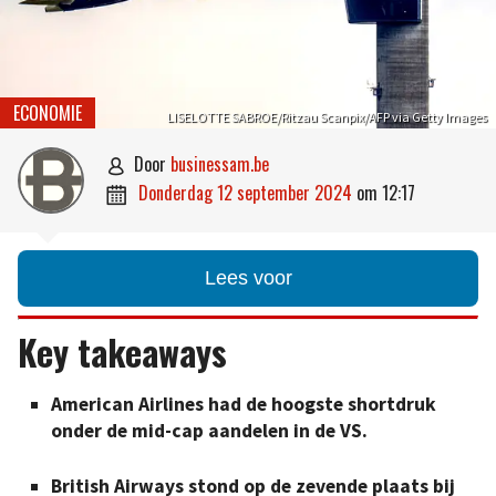
ECONOMIE
LISELOTTE SABROE/Ritzau Scanpix/AFP via Getty Images
door
businessam.be

donderdag 12 september 2024
om
12:17

Lees voor
Key takeaways
American Airlines had de hoogste shortdruk
onder de mid-cap aandelen in de VS.
British Airways stond op de zevende plaats bij